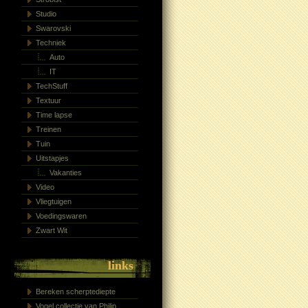
Studio
Swarovski
Techniek
Auto
IT
TechStuff
Textuur
Time lapse
Treinen
Tuin
Uitstapjes
Vakanties
Video
Vliegtuigen
Voedingswaren
Zwart Wit
links
Bereken scherptediepte
Vogel collectie van Philip