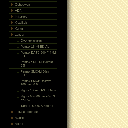
Gebouwen
HDR
Infrarood
Kraaikels
Kunst
Lenzen
Overige lenzen
Pentax 16-45 ED-AL
Pentax DA 50-200 F 4-5.6
ED
Pentax SMC-M 150mm
3.5
Pentax SMC-M 50mm
F/1.4
Pentax SMCP Bellows
100mm f/4.0
Sigma 180mm F3.5 Macro
Sigma 50-500mm F4-6.3
EX DG
Tamron 500/8 SP Mirror
Locatiefotografie
Macro
Micro