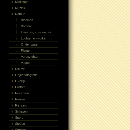
Miniatuur
Muziek
Natuur
Bloemen
Bomen
Insecten, spinnen, etc.
Luchten en wolken
Onder water
Planten
Vergezichten
Vogels
Nieuws
Objectfotografie
Overig
Portret
Recepten
Reizen
Rijmsels
Schepen
Sport
Steden
Strobist