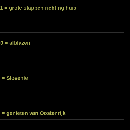
r
is!
1 = grote stappen richting huis
r
r
atie:
g
te
ppen
0 = afblazen
ting
s
r
r
atie:
g
lazen
9 = Slovenie
r
r
atie:
g
venie
8 = genieten van Oostenrijk
r
r
atie: