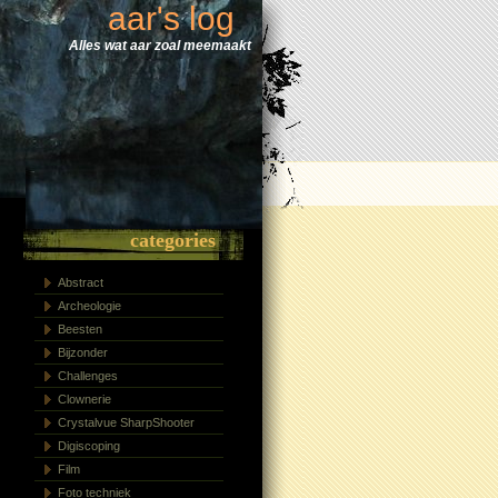
aar's log
Alles wat aar zoal meemaakt
categories
Abstract
Archeologie
Beesten
Bijzonder
Challenges
Clownerie
Crystalvue SharpShooter
Digiscoping
Film
Foto techniek