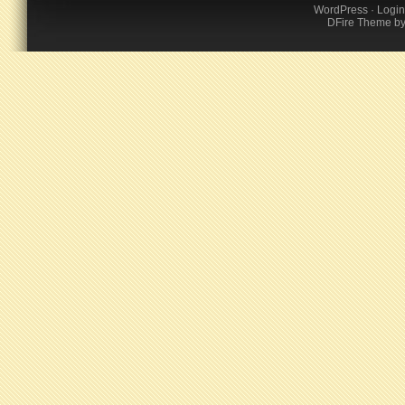
WordPress
·
Login
DFire Theme
b