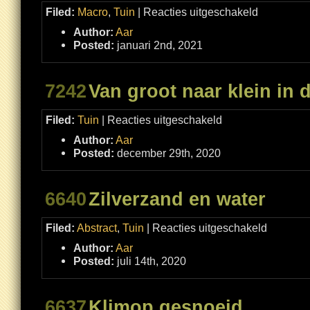
voor
Filed:
Macro
,
Tuin
|
Reacties uitgeschakeld
Op
safari
Author:
Aar
in
een
Posted:
januari 2nd, 2021
plantenbak
7242
Van groot naar klein in d
voor
Filed:
Tuin
|
Reacties uitgeschakeld
Van
groot
Author:
Aar
naar
klein
Posted:
december 29th, 2020
in
de
tuin
6640
Zilverzand en water
voor
Filed:
Abstract
,
Tuin
|
Reacties uitgeschakeld
Zilverzand
en
Author:
Aar
water
Posted:
juli 14th, 2020
6637
Klimop gesnoeid