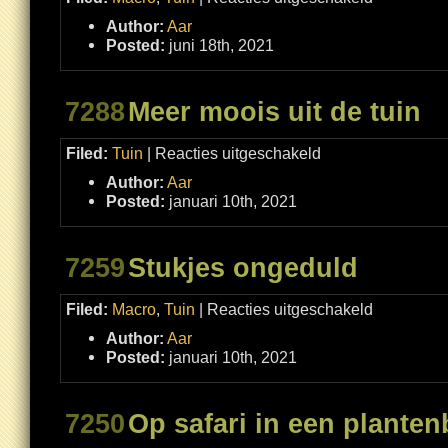
Na
de
Author:
Aar
bui
Posted:
juni 18th, 2021
7288
Meer moois uit de tuin
voor
Filed:
Tuin
|
Reacties uitgeschakeld
Meer
moois
Author:
Aar
uit
de
Posted:
januari 10th, 2021
tuin
7259
Stukjes ongeduld
voor
Filed:
Macro
,
Tuin
|
Reacties uitgeschakeld
Stukjes
ongeduld
Author:
Aar
Posted:
januari 10th, 2021
7250
Op safari in een planten