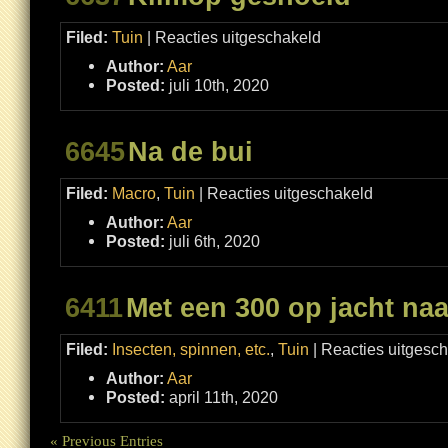
voor
Filed:
Tuin
|
Reacties uitgeschakeld
Klimop
gesnoeid
Author:
Aar
Posted:
juli 10th, 2020
6645
Na de bui
voor
Filed:
Macro
,
Tuin
|
Reacties uitgeschakeld
Na
de
Author:
Aar
bui
Posted:
juli 6th, 2020
6411
Met een 300 op jacht naa
Filed:
Insecten, spinnen, etc.
,
Tuin
|
Reacties uitgesc
Author:
Aar
Posted:
april 11th, 2020
« Previous Entries