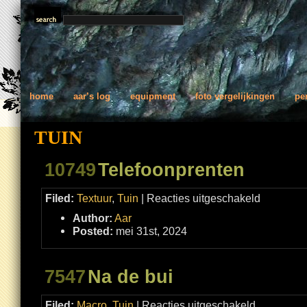
home
aar’s log
equipment
foto vergelijkingen
pe
TUIN
10749
Telefoonprenten
voor
Filed:
Textuur
,
Tuin
|
Reacties uitgeschakeld
Telefoonprent
Author:
Aar
Posted:
mei 31st, 2024
7547
Na de bui
voor
Filed:
Macro
,
Tuin
|
Reacties uitgeschakeld