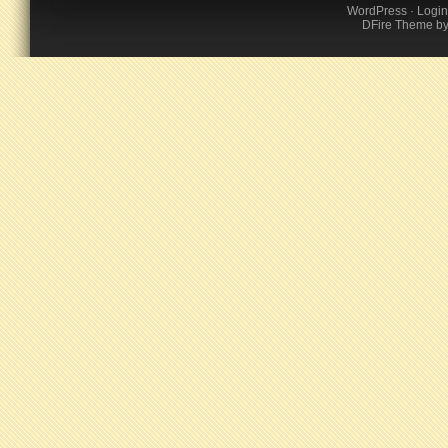
WordPress
·
Login
DFire Theme
b