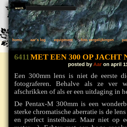
home
aar’s log
equipment
foto vergelijkingen
pe
6411
MET EEN 300 OP JACHT
posted by
Aar
on april 1
Een 300mm lens is niet de eerste di
fotograferen. Behalve als ze ver w
afschrikken of als er een uitdaging in h
De Pentax-M 300mm is een wonderbaa
sterke chromatische aberratie is de len
en perfect instelbaar. Maar niet op 