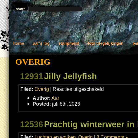
home
aar’s log
equipment
foto vergelijkingen
pe
OVERIG
12931
Jilly Jellyfish
voor
Filed:
Overig
|
Reacties uitgeschakeld
Jilly
Jellyfish
Author:
Aar
Posted:
juli 8th, 2026
12536
Prachtig winterweer in
Filed:
Luchten en wolken
,
Overig
|
3 Comments »