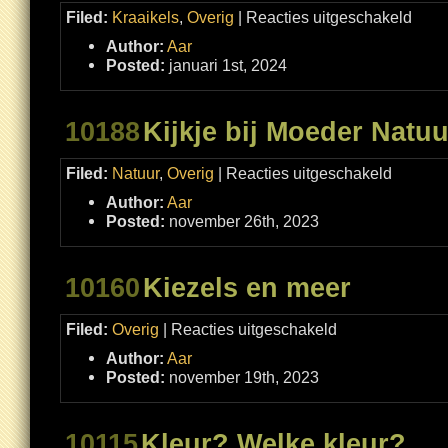
voor
Filed:
Kraaikels
,
Overig
|
Reacties uitgeschakeld
Spreuk
het
Author:
Aar
uit!
Posted:
januari 1st, 2024
10188
Kijkje bij Moeder Natuu
voor
Filed:
Natuur
,
Overig
|
Reacties uitgeschakeld
Kijkje
bij
Author:
Aar
Moeder
Natuur
Posted:
november 26th, 2023
10160
Kiezels en meer
voor
Filed:
Overig
|
Reacties uitgeschakeld
Kiezels
en
Author:
Aar
meer
Posted:
november 19th, 2023
10115
Kleur? Welke kleur?