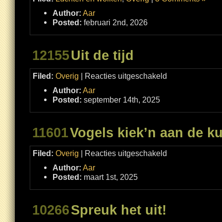
Author:
Aar
Posted:
februari 2nd, 2026
12155
Uit de tijd
voor
Filed:
Overig
|
Reacties uitgeschakeld
Uit
de
Author:
Aar
tijd
Posted:
september 14th, 2025
11601
Vogels kiek’n aan de ku
voor
Filed:
Overig
|
Reacties uitgeschakeld
Vogels
kiek’n
Author:
Aar
aan
de
Posted:
maart 1st, 2025
kust
10266
Spreuk het uit!