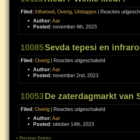
Filed:
Infrarood
,
Overig
,
Uitstapjes
|
Reacties uitgesc
Author:
Aar
Posted:
november 4th, 2023
10085
Sevda tepesi en infrar
voor
Filed:
Overig
|
Reacties uitgeschakeld
Sevda
tepesi
Author:
Aar
en
infrarood
Posted:
november 2nd, 2023
–
opnieuw
10053
De zaterdagmarkt van 
voor
Filed:
Overig
|
Reacties uitgeschakeld
De
zaterdagmarkt
Author:
Aar
van
Selçuk
Posted:
oktober 14th, 2023
« Previous Entries