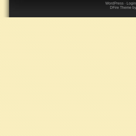
WordPress
·
Login
DFire Theme
b