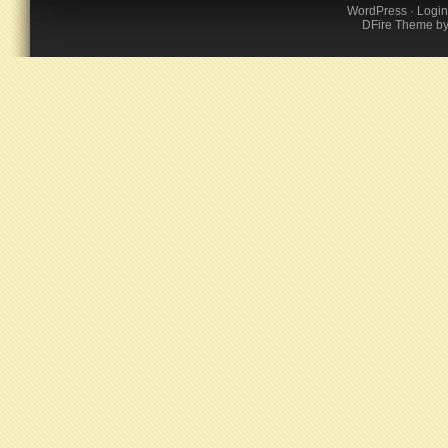
WordPress
·
Login
DFire Theme
b