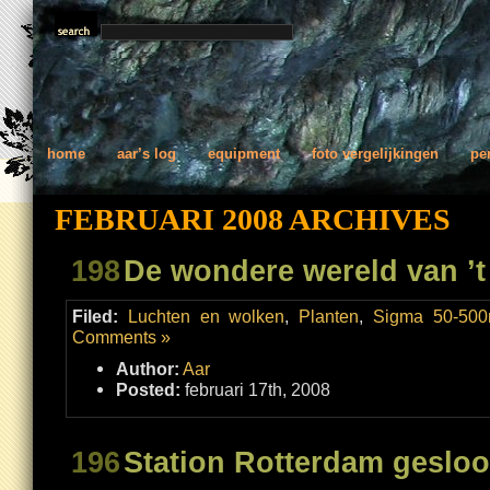
home
aar’s log
equipment
foto vergelijkingen
pe
FEBRUARI 2008 ARCHIVES
198
De wondere wereld van ’
Filed:
Luchten en wolken
,
Planten
,
Sigma 50-50
Comments »
Author:
Aar
Posted:
februari 17th, 2008
196
Station Rotterdam gesloo