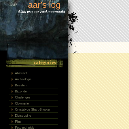
aar's log
Alles wat aar zoal meemaakt
categories
Abstract
Archeologie
Beesten
Bijzonder
Challenges
Clownerie
Crystalvue SharpShooter
Digiscoping
Film
Foto techniek