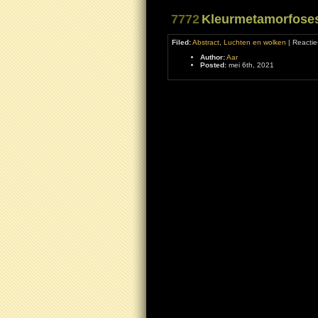
7772
Kleurmetamorfose
Filed:
Abstract
,
Luchten en wolken
|
Reactie
Author:
Aar
Posted:
mei 6th, 2021