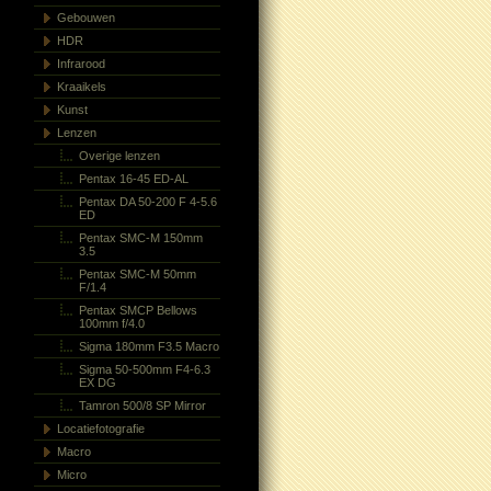
Gebouwen
HDR
Infrarood
Kraaikels
Kunst
Lenzen
Overige lenzen
Pentax 16-45 ED-AL
Pentax DA 50-200 F 4-5.6
ED
Pentax SMC-M 150mm
3.5
Pentax SMC-M 50mm
F/1.4
Pentax SMCP Bellows
100mm f/4.0
Sigma 180mm F3.5 Macro
Sigma 50-500mm F4-6.3
EX DG
Tamron 500/8 SP Mirror
Locatiefotografie
Macro
Micro