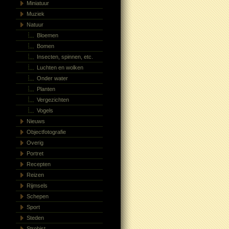
Miniatuur
Muziek
Natuur
Bloemen
Bomen
Insecten, spinnen, etc.
Luchten en wolken
Onder water
Planten
Vergezichten
Vogels
Nieuws
Objectfotografie
Overig
Portret
Recepten
Reizen
Rijmsels
Schepen
Sport
Steden
Strobist