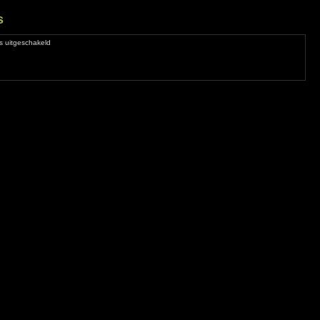
s
voor
s uitgeschakeld
Kleurmetamorfoses