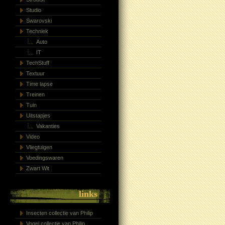
Studio
Swarovski
Techniek
Auto
IT
TechStuff
Textuur
Time lapse
Treinen
Tuin
Uitstapjes
Vakanties
Video
Vliegtuigen
Voedingswaren
Zwart Wit
links
Insecten collectie van Philip
Vogel collectie van Philip