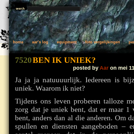
home
aar’s log
equipment
foto vergelijkingen
pe
7520
BEN IK UNIEK?
posted by
Aar
on mei 11
Ja ja ja natuuuurlijk. Iedereen is b
uniek. Waarom ik niet?
Tijdens ons leven proberen talloze m
zorg dat je uniek bent, dat er maar 1 v
bent, anders dan al die anderen. Om d
spullen en diensten aangeboden – e