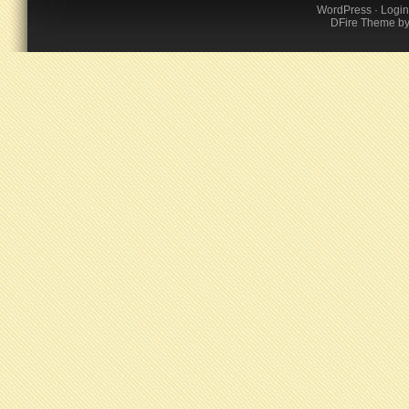
WordPress
·
Login
DFire Theme
b