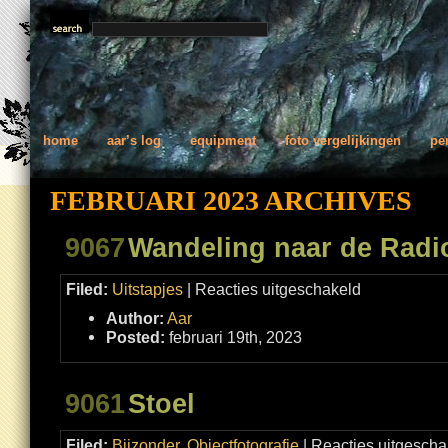
home
aar’s log
equipment
foto vergelijkingen
pe
FEBRUARI 2023 ARCHIVES
9067
Wandeling naar de Radi
voor
Filed:
Uitstapjes
|
Reacties uitgeschakeld
Wandeling
naar
Author:
Aar
de
Radiotorens
Posted:
februari 19th, 2023
9061
Stoel
Filed:
Bijzonder
,
Objectfotografie
|
Reacties uitgescha