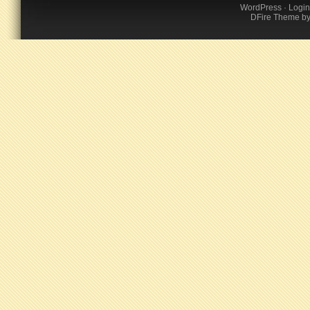
WordPress
·
Login
DFire Theme
b