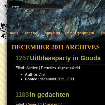
home
aar’s log
equipment
foto vergelijkingen
pe
DECEMBER 2011 ARCHIVES
1257
Uitblaasparty in Gouda
voor
Filed:
Steden
|
Reacties uitgeschakeld
Uitblaasparty
in
Author:
Aar
Gouda
Posted:
december 30th, 2011
1183
In gedachten
Filed:
Overig
|
1 Comment »