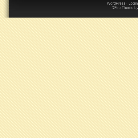
WordPress
·
Login
DFire Theme
b