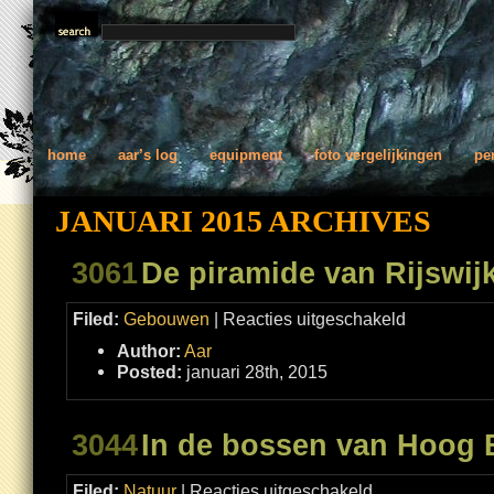
home
aar’s log
equipment
foto vergelijkingen
pe
JANUARI 2015 ARCHIVES
3061
De piramide van Rijswij
voor
Filed:
Gebouwen
|
Reacties uitgeschakeld
De
piramide
Author:
Aar
van
Rijswijk
Posted:
januari 28th, 2015
3044
In de bossen van Hoog 
voor
Filed:
Natuur
|
Reacties uitgeschakeld