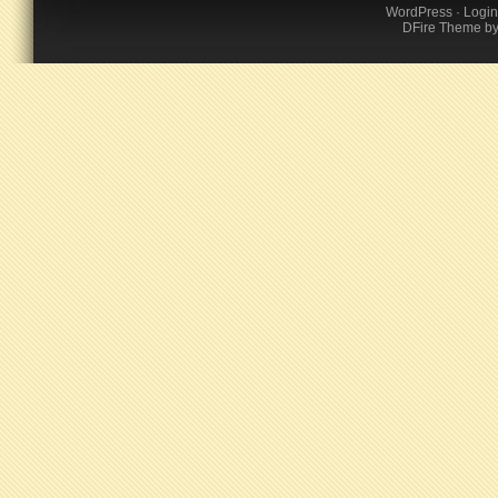
WordPress
·
Login
DFire Theme
b