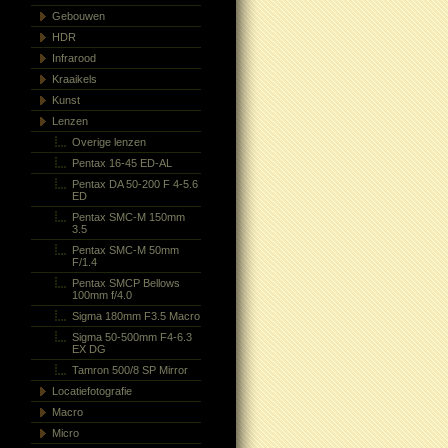
Gebouwen
HDR
Infrarood
Kraaikels
Kunst
Lenzen
Overige lenzen
Pentax 16-45 ED-AL
Pentax DA 50-200 F 4-5.6
ED
Pentax SMC-M 150mm
3.5
Pentax SMC-M 50mm
F/1.4
Pentax SMCP Bellows
100mm f/4.0
Sigma 180mm F3.5 Macro
Sigma 50-500mm F4-6.3
EX DG
Tamron 500/8 SP Mirror
Locatiefotografie
Macro
Micro