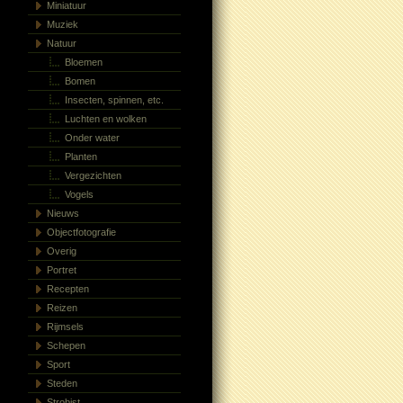
Miniatuur
Muziek
Natuur
Bloemen
Bomen
Insecten, spinnen, etc.
Luchten en wolken
Onder water
Planten
Vergezichten
Vogels
Nieuws
Objectfotografie
Overig
Portret
Recepten
Reizen
Rijmsels
Schepen
Sport
Steden
Strobist