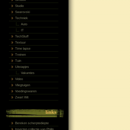
Studio
Swarovski
Techniek
Auto
IT
TechStuff
Textuur
Time lapse
Treinen
Tuin
Uitstapjes
Vakanties
Video
Vliegtuigen
Voedingswaren
Zwart Wit
links
Bereken scherptediepte
Insecten collectie van Philip