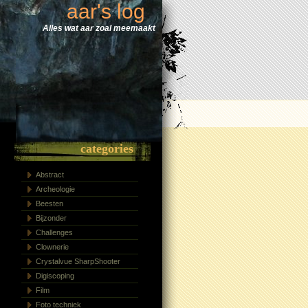
aar's log
Alles wat aar zoal meemaakt
categories
Abstract
Archeologie
Beesten
Bijzonder
Challenges
Clownerie
Crystalvue SharpShooter
Digiscoping
Film
Foto techniek