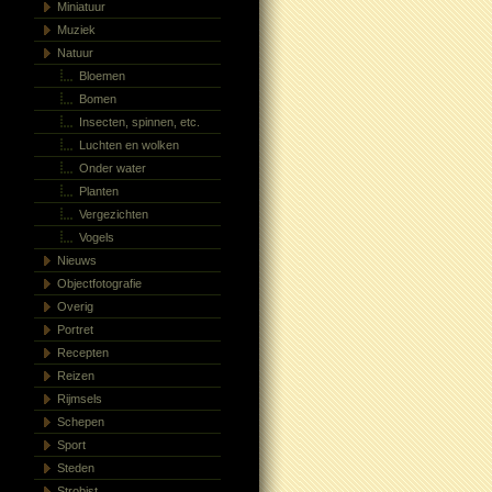
Miniatuur
Muziek
Natuur
Bloemen
Bomen
Insecten, spinnen, etc.
Luchten en wolken
Onder water
Planten
Vergezichten
Vogels
Nieuws
Objectfotografie
Overig
Portret
Recepten
Reizen
Rijmsels
Schepen
Sport
Steden
Strobist