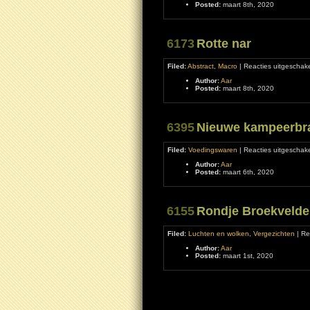
Posted:
maart 8th, 2020
6173
Rotte nar
Filed:
Abstract
,
Macro
|
Reacties uitgeschak
Author:
Aar
Posted:
maart 8th, 2020
6395
Nieuwe kampeerbr
Filed:
Voedingswaren
|
Reacties uitgeschak
Author:
Aar
Posted:
maart 6th, 2020
6155
Rondje Broekvelde
Filed:
Luchten en wolken
,
Vergezichten
|
Re
Author:
Aar
Posted:
maart 1st, 2020