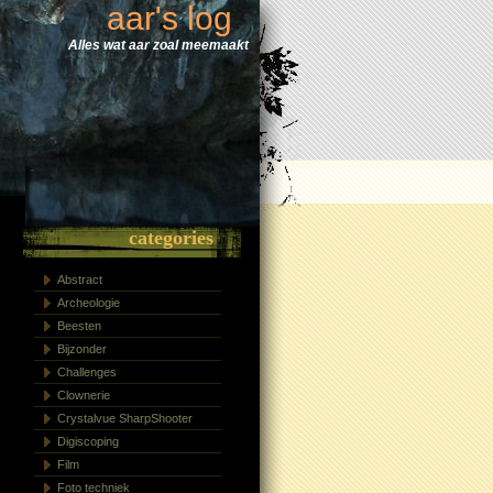
aar's log
Alles wat aar zoal meemaakt
categories
Abstract
Archeologie
Beesten
Bijzonder
Challenges
Clownerie
Crystalvue SharpShooter
Digiscoping
Film
Foto techniek