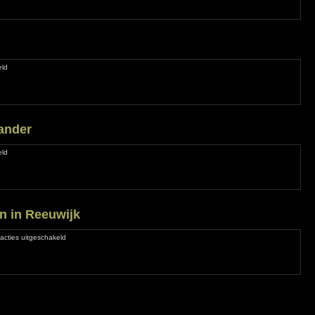
voor
eld
Rotte
nar
ander
voor
eld
Nieuwe
kampeerbrander
n in Reeuwijk
voor
acties uitgeschakeld
Rondje
Broekvelden
in
Reeuwijk