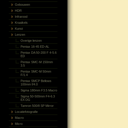
Gebouwen
HDR
Infrarood
Kraaikels
Kunst
Lenzen
Overige lenzen
Pentax 16-45 ED-AL
Pentax DA 50-200 F 4-5.6
ED
Pentax SMC-M 150mm
3.5
Pentax SMC-M 50mm
F/1.4
Pentax SMCP Bellows
100mm f/4.0
Sigma 180mm F3.5 Macro
Sigma 50-500mm F4-6.3
EX DG
Tamron 500/8 SP Mirror
Locatiefotografie
Macro
Micro