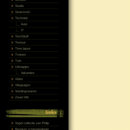
Studio
Swarovski
Techniek
Auto
IT
TechStuff
Textuur
Time lapse
Treinen
Tuin
Uitstapjes
Vakanties
Video
Vliegtuigen
Voedingswaren
Zwart Wit
links
Vogel collectie van Philip
Bereken scherptediepte