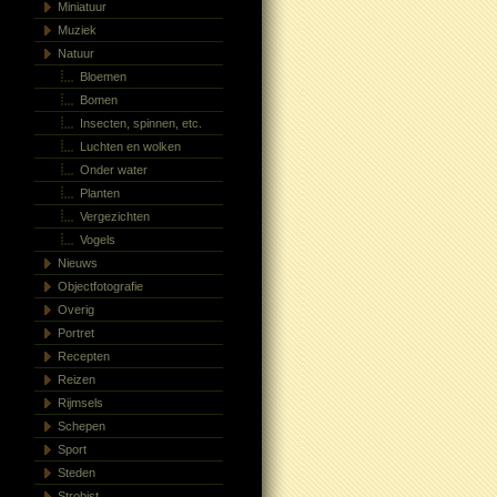
Miniatuur
Muziek
Natuur
Bloemen
Bomen
Insecten, spinnen, etc.
Luchten en wolken
Onder water
Planten
Vergezichten
Vogels
Nieuws
Objectfotografie
Overig
Portret
Recepten
Reizen
Rijmsels
Schepen
Sport
Steden
Strobist