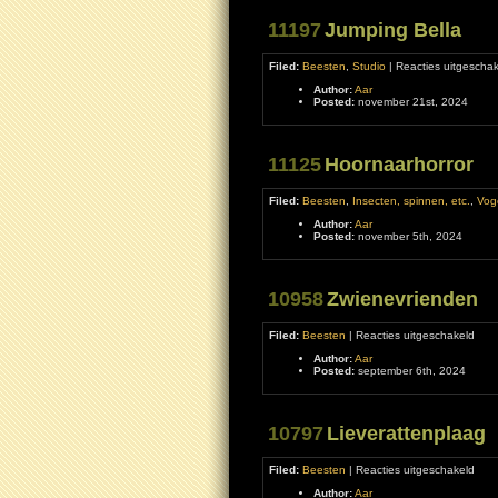
11197
Jumping Bella
Filed:
Beesten
,
Studio
|
Reacties uitgeschak
Author:
Aar
Posted:
november 21st, 2024
11125
Hoornaarhorror
Filed:
Beesten
,
Insecten, spinnen, etc.
,
Vog
Author:
Aar
Posted:
november 5th, 2024
10958
Zwienevrienden
voor
Filed:
Beesten
|
Reacties uitgeschakeld
Zwie
Author:
Aar
Posted:
september 6th, 2024
10797
Lieverattenplaag
voor
Filed:
Beesten
|
Reacties uitgeschakeld
Liev
Author:
Aar