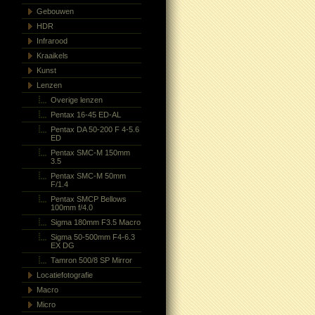
Gebouwen
HDR
Infrarood
Kraaikels
Kunst
Lenzen
Overige lenzen
Pentax 16-45 ED-AL
Pentax DA 50-200 F 4-5.6
ED
Pentax SMC-M 150mm
3.5
Pentax SMC-M 50mm
F/1.4
Pentax SMCP Bellows
100mm f/4.0
Sigma 180mm F3.5 Macro
Sigma 50-500mm F4-6.3
EX DG
Tamron 500/8 SP Mirror
Locatiefotografie
Macro
Micro