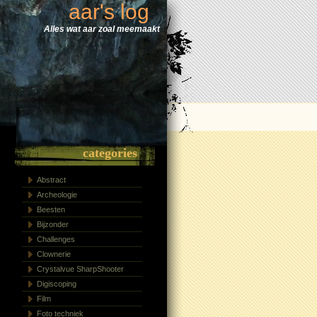
aar's log
Alles wat aar zoal meemaakt
categories
Abstract
Archeologie
Beesten
Bijzonder
Challenges
Clownerie
Crystalvue SharpShooter
Digiscoping
Film
Foto techniek