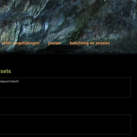
foto vergelijkingen
pentax
belichting en sessies
sels
voor
uitgeschakeld
Project
vachtvangsels
a
m