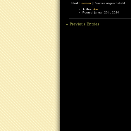
voor
Filed:
Beesten
|
Reacties uitgeschakeld
Kam
Author:
Aar
in
Posted:
januari 20th, 2024
Selç
« Previous Entries