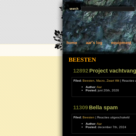
home
aar’s log
equipment
BEESTEN
12892
Project vachtvang
Filed:
Beesten
,
Macro
,
Zwart Wit
|
Reacties 
Author:
Aar
Posted:
juni 20th, 2026
11309
Bella spam
voor
Filed:
Beesten
|
Reacties uitgeschakeld
Bell
Author:
Aar
spa
Posted:
december 7th, 2024