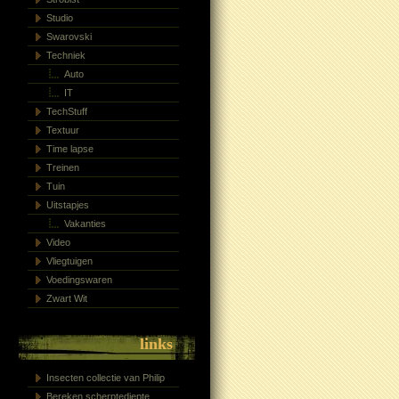
Studio
Swarovski
Techniek
Auto
IT
TechStuff
Textuur
Time lapse
Treinen
Tuin
Uitstapjes
Vakanties
Video
Vliegtuigen
Voedingswaren
Zwart Wit
links
Insecten collectie van Philip
Bereken scherptediepte