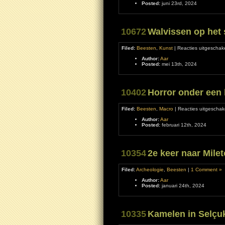
Posted:
juni 23rd, 2024
10672
Walvissen op het 
Filed:
Beesten
,
Kunst
|
Reacties uitgeschak
Author:
Aar
Posted:
mei 13th, 2024
10402
Horror onder een 
Filed:
Beesten
,
Macro
|
Reacties uitgeschak
Author:
Aar
Posted:
februari 12th, 2024
10354
2e keer naar Mile
Filed:
Archeologie
,
Beesten
|
1 Comment »
Author:
Aar
Posted:
januari 24th, 2024
10335
Kamelen in Selçu