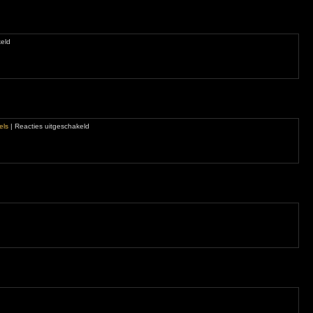
voor
eld
Jumping
Bella
voor
els
|
Reacties uitgeschakeld
Hoornaarhorror
nevrienden
erattenplaag