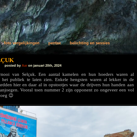
foto vergelijkingen
pentax
belichting en sessies
LÇUK
posted by
Aar
on januari 20th, 2024
ernooi van Selçuk. Een aantal kamelen en hun hoeders waren al
het publiek te laten zien. Enkele hengsten waren al lekker in de
dden hier en daar al in opstootjes waar de drijvers hun handen aan
aanjoegen. Vooral toen nummer 2 zijn opponent zo ongeveer een vol
joeg 😉