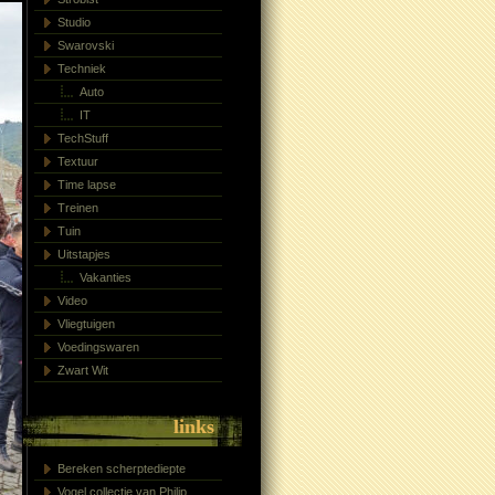
Studio
Swarovski
Techniek
Auto
IT
TechStuff
Textuur
Time lapse
Treinen
Tuin
Uitstapjes
Vakanties
Video
Vliegtuigen
Voedingswaren
Zwart Wit
links
Bereken scherptediepte
Vogel collectie van Philip