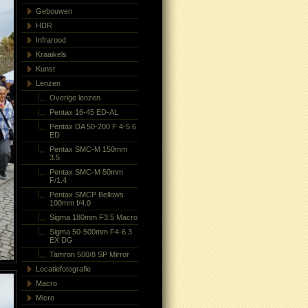
Gebouwen
HDR
Infrarood
Kraaikels
Kunst
Lenzen
Overige lenzen
Pentax 16-45 ED-AL
Pentax DA 50-200 F 4-5.6
ED
Pentax SMC-M 150mm
3.5
Pentax SMC-M 50mm
F/1.4
Pentax SMCP Bellows
100mm f/4.0
Sigma 180mm F3.5 Macro
Sigma 50-500mm F4-6.3
EX DG
Tamron 500/8 SP Mirror
Locatiefotografie
Macro
Micro