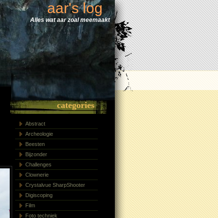
aar's log
Alles wat aar zoal meemaakt
categories
Abstract
Archeologie
Beesten
Bijzonder
Challenges
Clownerie
Crystalvue SharpShooter
Digiscoping
Film
Foto techniek