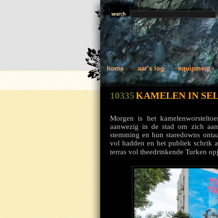
home
aar’s log
equipment
10335
KAMELEN IN SE
Morgen is het kamelenworstelto
aanwezig in de stad om zich aan 
stemming en hun staredowns ontaar
vol hadden en het publiek schrik 
terras vol theedrinkende Turken op