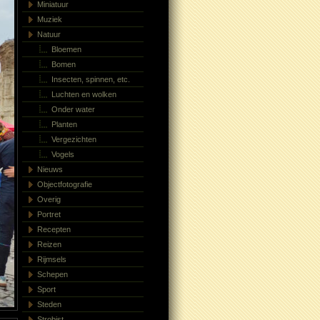
Miniatuur
Muziek
Natuur
Bloemen
Bomen
Insecten, spinnen, etc.
Luchten en wolken
Onder water
Planten
Vergezichten
Vogels
Nieuws
Objectfotografie
Overig
Portret
Recepten
Reizen
Rijmsels
Schepen
Sport
Steden
Strobist