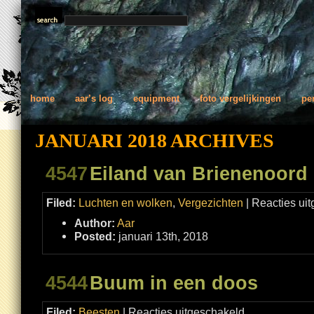
home
aar’s log
equipment
foto vergelijkingen
pe
JANUARI 2018 ARCHIVES
4547
Eiland van Brienenoord 
Filed:
Luchten en wolken
,
Vergezichten
|
Reacties ui
Author:
Aar
Posted:
januari 13th, 2018
4544
Buum in een doos
voor
Filed:
Beesten
|
Reacties uitgeschakeld