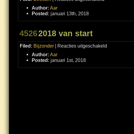
Buum
in
Author:
Aar
een
doos
Posted:
januari 13th, 2018
4526
2018 van start
voor
Filed:
Bijzonder
|
Reacties uitgeschakeld
2018
van
Author:
Aar
start
Posted:
januari 1st, 2018