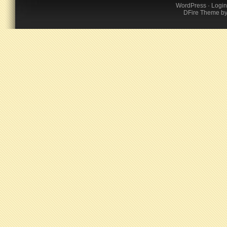
WordPress
·
Login
DFire Theme
b