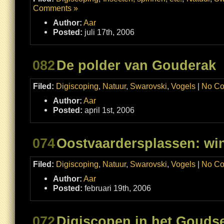
Comments »
Author:
Aar
Posted:
juli 17th, 2006
082
De polder van Gouderak
Filed:
Digiscoping
,
Natuur
,
Swarovski
,
Vogels
|
No Co
Author:
Aar
Posted:
april 1st, 2006
074
Oostvaardersplassen: win
Filed:
Digiscoping
,
Natuur
,
Swarovski
,
Vogels
|
No Co
Author:
Aar
Posted:
februari 19th, 2006
072
Digiscopen in het Gouds