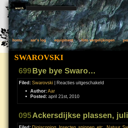
home
aar’s log
equipment
foto vergelijkingen
pe
SWAROVSKI
699
Bye bye Swaro…
voor
Filed:
Swarovski
|
Reacties uitgeschakeld
Bye
bye
Author:
Aar
Swaro…
Posted:
april 21st, 2010
095
Ackersdijkse plassen, jul
Filed:
Digiscoping
,
Insecten, spinnen, etc.
,
Natuur
,
Sw