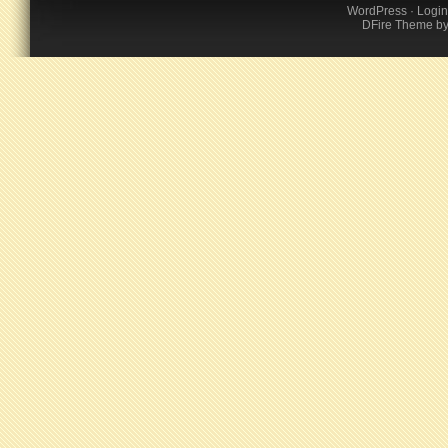
WordPress
·
Login
DFire Theme
b