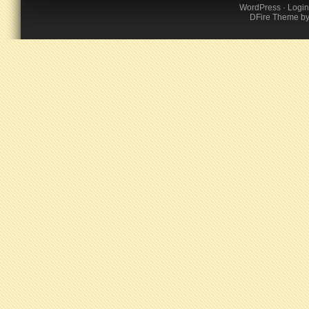
WordPress
·
Login
DFire Theme
b