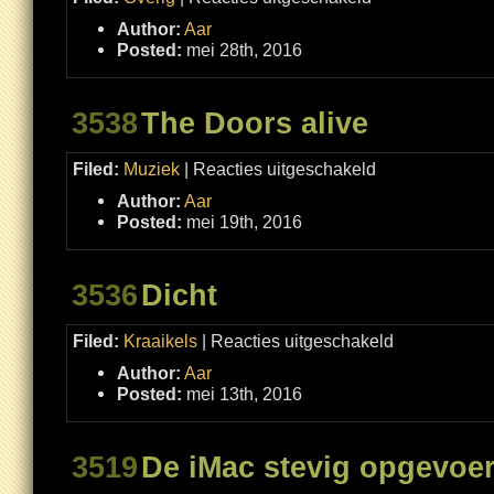
Plashokje
Author:
Aar
Posted:
mei 28th, 2016
3538
The Doors alive
voor
Filed:
Muziek
|
Reacties uitgeschakeld
The
Doors
Author:
Aar
alive
Posted:
mei 19th, 2016
3536
Dicht
voor
Filed:
Kraaikels
|
Reacties uitgeschakeld
Dicht
Author:
Aar
Posted:
mei 13th, 2016
3519
De iMac stevig opgevoe