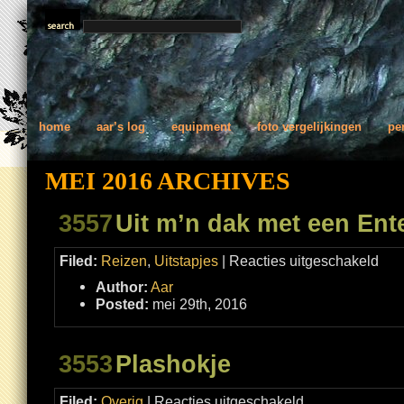
home
aar’s log
equipment
foto vergelijkingen
pe
MEI 2016 ARCHIVES
3557
Uit m’n dak met een En
voor
Filed:
Reizen
,
Uitstapjes
|
Reacties uitgeschakeld
Uit
m’n
Author:
Aar
dak
met
Posted:
mei 29th, 2016
een
Enten
3553
Plashokje
voor
Filed:
Overig
|
Reacties uitgeschakeld