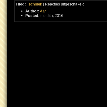
voor
Filed:
Techniek
|
Reacties uitgeschakeld
De
iMac
Author:
Aar
stevig
opgevoerd
Posted:
mei 5th, 2016