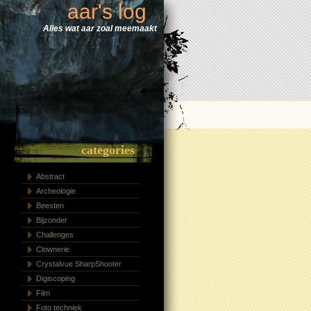
aar's log
Alles wat aar zoal meemaakt
categories
Abstract
Archeologie
Beesten
Bijzonder
Challenges
Clownerie
Crystalvue SharpShooter
Digiscoping
Film
Foto techniek