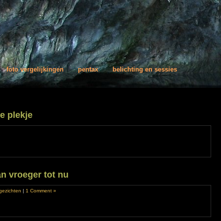
foto vergelijkingen
pentax
belichting en sessies
e plekje
r
kenisvolle
je
n vroeger tot nu
gezichten
|
1 Comment »