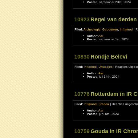
Posted:
september 23rd, 2024
10923
Regel van derden
Filed:
Archeologie
,
Gebouwen
,
Infrarood
|
R
Author:
Aar
Posted:
september 1st, 2024
10830
Rondje Belevi
Filed:
Infrarood
,
Uitstapjes
|
Reacties uitges
Author:
Aar
Posted:
juli 14th, 2024
10776
Rotterdam in IR 
Filed:
Infrarood
,
Steden
|
Reacties uitgesch
Author:
Aar
Posted:
juni 6th, 2024
10759
Gouda in IR Chr