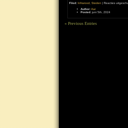
Filed:
Infrarood
,
Steden
|
Reacties uitgesch
Author:
Aar
Posted:
juni 5th, 2024
« Previous Entries