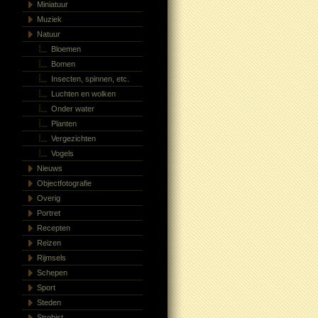
Miniatuur
Muziek
Natuur
Bloemen
Bomen
Insecten, spinnen, etc.
Luchten en wolken
Onder water
Planten
Vergezichten
Vogels
Nieuws
Objectfotografie
Overig
Portret
Recepten
Reizen
Rijmsels
Schepen
Sport
Steden
Strobist