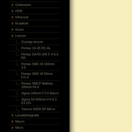
Gebouwen
HDR
Infrarood
Kraaikels
Kunst
Lenzen
Overige lenzen
Pentax 16-45 ED-AL
Pentax DA 50-200 F 4-5.6
ED
Pentax SMC-M 150mm
3.5
Pentax SMC-M 50mm
F/1.4
Pentax SMCP Bellows
100mm f/4.0
Sigma 180mm F3.5 Macro
Sigma 50-500mm F4-6.3
EX DG
Tamron 500/8 SP Mirror
Locatiefotografie
Macro
Micro