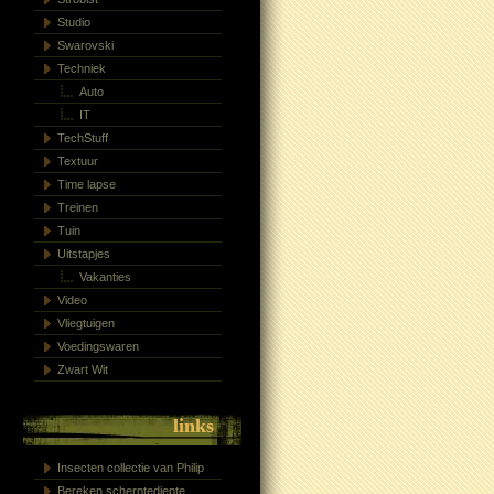
Studio
Swarovski
Techniek
Auto
IT
TechStuff
Textuur
Time lapse
Treinen
Tuin
Uitstapjes
Vakanties
Video
Vliegtuigen
Voedingswaren
Zwart Wit
links
Insecten collectie van Philip
Bereken scherptediepte