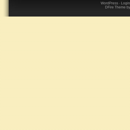
WordPress
·
Login
DFire Theme
b