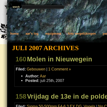
home
aar’s log
equipment
foto vergelijkingen
pe
JULI 2007 ARCHIVES
160
Molen in Nieuwegein
Filed:
Gebouwen
|
1 Comment »
Author:
Aar
Posted:
juli 25th, 2007
158
Vrijdag de 13e in de pold
Filed:
Sigma 50-500mm F4-6.3 EX DG
,
Vogels
|
No C