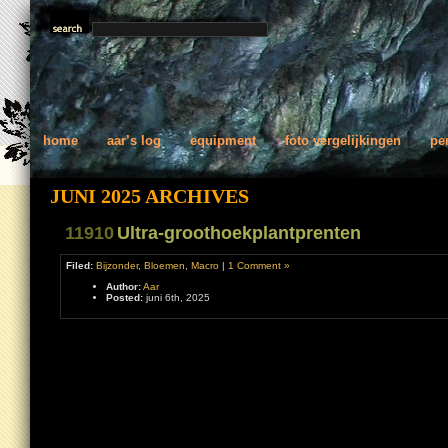
home
aar’s log
equipment
foto vergelijkingen
pe
JUNI 2025 ARCHIVES
11910
Ultra-groothoekplantprenten
Filed:
Bijzonder
,
Bloemen
,
Macro
|
1 Comment »
Author:
Aar
Posted:
juni 6th, 2025