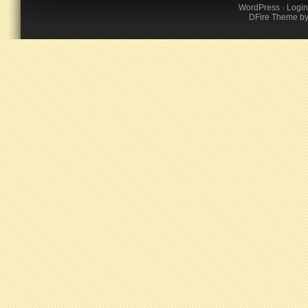
WordPress
·
Login
DFire Theme
b