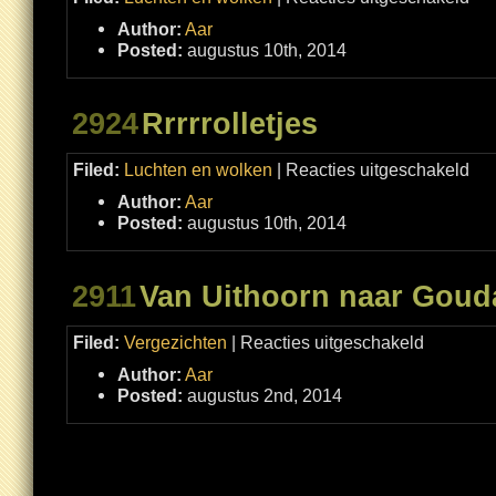
Avon
in
Author:
Aar
de
Bies
Posted:
augustus 10th, 2014
2924
Rrrrrolletjes
voor
Filed:
Luchten en wolken
|
Reacties uitgeschakeld
Rrrrro
Author:
Aar
Posted:
augustus 10th, 2014
2911
Van Uithoorn naar Goud
voor
Filed:
Vergezichten
|
Reacties uitgeschakeld
Van
Uithoorn
Author:
Aar
naar
Gouda
Posted:
augustus 2nd, 2014
gevaren