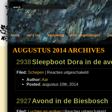
home
aar’s log
equipment
foto vergelijkingen
pe
AUGUSTUS 2014 ARCHIVES
2938
Sleepboot Dora in de a
voor
Filed:
Schepen
|
Reacties uitgeschakeld
Sleepboot
Dora
Author:
Aar
in
de
Posted:
augustus 10th, 2014
avondschemering
2927
Avond in de Biesbosch
voor
Filed:
Luchten en wolken
|
Reacties uitgeschakeld