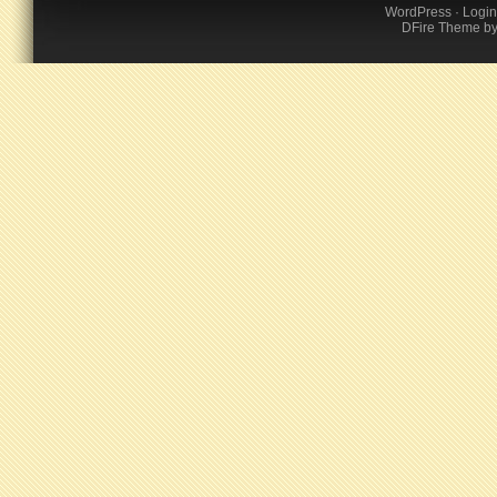
WordPress
·
Login
DFire Theme
b