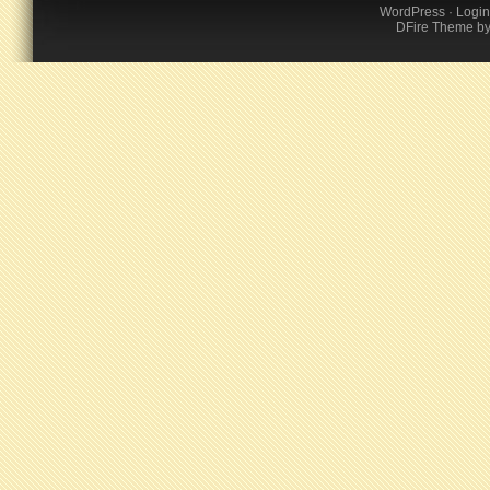
WordPress
·
Login
DFire Theme
b