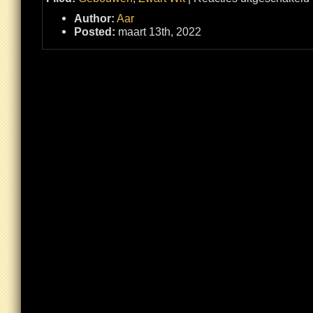
S
t
Author:
Aar
S
J
Posted:
maart 13th, 2022