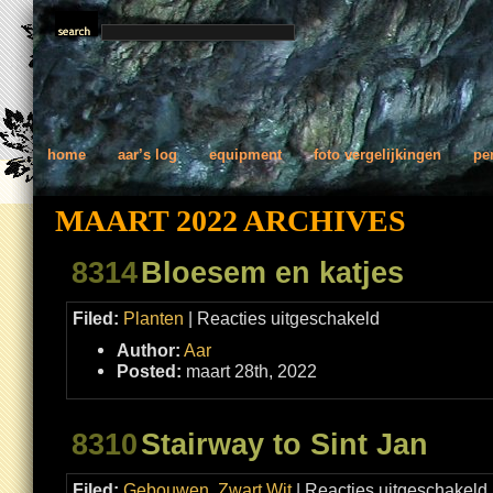
home
aar’s log
equipment
foto vergelijkingen
pe
MAART 2022 ARCHIVES
8314
Bloesem en katjes
voor
Filed:
Planten
|
Reacties uitgeschakeld
Bloesem
en
Author:
Aar
katjes
Posted:
maart 28th, 2022
8310
Stairway to Sint Jan
v
Filed:
Gebouwen
,
Zwart Wit
|
Reacties uitgeschakeld