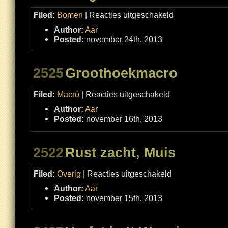
voor
Filed:
Bomen
|
Reacties uitgeschakeld
Berg
en
Author:
Aar
Bos
in
Posted:
november 24th, 2013
de
late
herfst
2525
Groothoekmacro
voor
Filed:
Macro
|
Reacties uitgeschakeld
Groothoekmacro
Author:
Aar
Posted:
november 16th, 2013
2522
Rust zacht, Muis
voor
Filed:
Overig
|
Reacties uitgeschakeld
Rust
zacht,
Author:
Aar
Muis
Posted:
november 15th, 2013