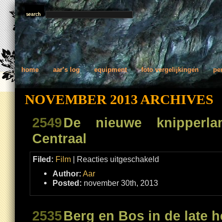
home
aar’s log
equipment
foto vergelijkingen
pe
NOVEMBER 2013 ARCHIVES
2549
De nieuwe knipperl
Centraal
voor
Filed:
Film
|
Reacties uitgeschakeld
De
nieuwe
Author:
Aar
knipperlamp
op
Posted:
november 30th, 2013
Rotterdam
Centraal
2535
Berg en Bos in de late h