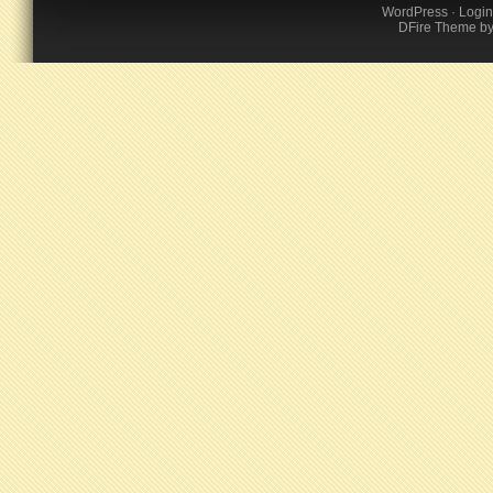
WordPress
·
Login
DFire Theme
b