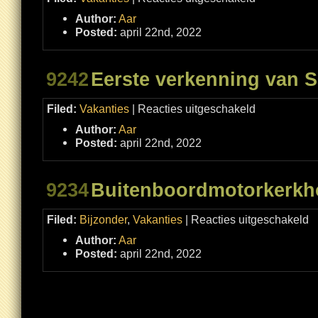
Religie
op
Author:
Aar
Samos
Posted:
april 22nd, 2022
9242
Eerste verkenning van 
voor
Filed:
Vakanties
|
Reacties uitgeschakeld
Eerste
verkenning
Author:
Aar
van
Samos
Posted:
april 22nd, 2022
9234
Buitenboordmotorkerkh
vo
Filed:
Bijzonder
,
Vakanties
|
Reacties uitgeschakeld
Bu
Author:
Aar
Posted:
april 22nd, 2022