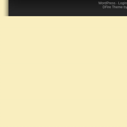
WordPress
·
Login
DFire Theme
b