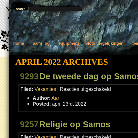
home
aar’s log
equipment
foto vergelijkingen
pe
APRIL 2022 ARCHIVES
9293
De tweede dag op Samo
voor
Filed:
Vakanties
|
Reacties uitgeschakeld
De
tweede
Author:
Aar
dag
op
Posted:
april 23rd, 2022
Samos
9257
Religie op Samos
voor
Filed:
Vakanties
|
Reacties uitgeschakeld