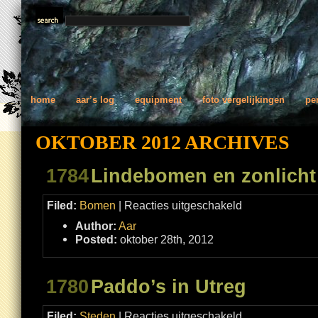
home
aar’s log
equipment
foto vergelijkingen
pe
OKTOBER 2012 ARCHIVES
1784
Lindebomen en zonlicht
voor
Filed:
Bomen
|
Reacties uitgeschakeld
Lindebomen
en
Author:
Aar
zonlicht
Posted:
oktober 28th, 2012
1780
Paddo’s in Utreg
voor
Filed:
Steden
|
Reacties uitgeschakeld