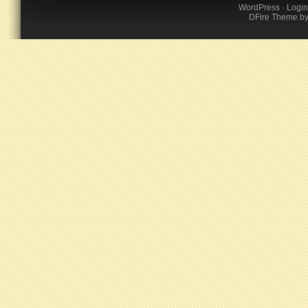
WordPress
·
Login
DFire Theme
b