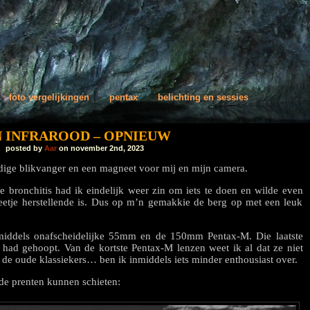
foto vergelijkingen
pentax
belichting en sessies
N INFRAROOD – OPNIEUW
posted by
Aar
on november 2nd, 2023
dige blikvanger en een magneet voor mij en mijn camera.
bronchitis had ik eindelijk weer zin om iets te doen en wilde even
beetje herstellende is. Dus op m’n gemakkie de berg op met een leuk
iddels onafscheidelijke 55mm en de 150mm Pentax-M. Die laatste
 had gehoopt. Van de kortste Pentax-M lenzen weet ik al dat ze niet
de oude klassiekers… ben ik inmiddels iets minder enthousiast over.
de prenten kunnen schieten: