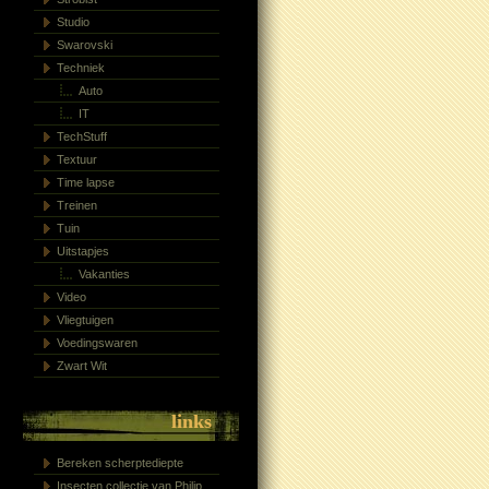
Studio
Swarovski
Techniek
Auto
IT
TechStuff
Textuur
Time lapse
Treinen
Tuin
Uitstapjes
Vakanties
Video
Vliegtuigen
Voedingswaren
Zwart Wit
links
Bereken scherptediepte
Insecten collectie van Philip