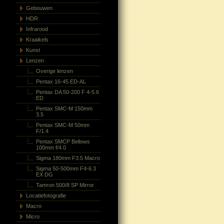
Gebouwen
HDR
Infrarood
Kraaikels
Kunst
Lenzen
Overige lenzen
Pentax 16-45 ED-AL
Pentax DA 50-200 F 4-5.6
ED
Pentax SMC-M 150mm
3.5
Pentax SMC-M 50mm
F/1.4
Pentax SMCP Bellows
100mm f/4.0
Sigma 180mm F3.5 Macro
Sigma 50-500mm F4-6.3
EX DG
Tamron 500/8 SP Mirror
Locatiefotografie
Macro
Micro