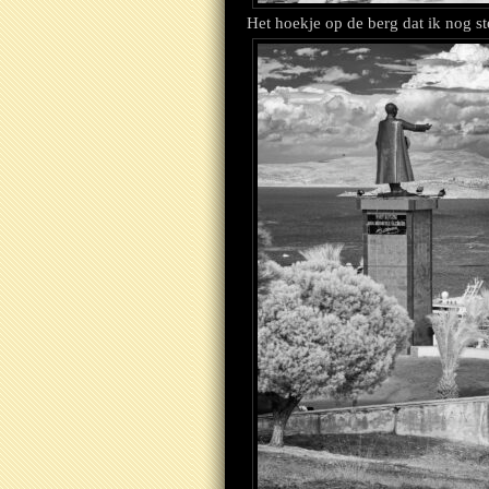
Het hoekje op de berg dat ik nog s