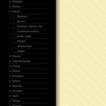
Miniatuur
Muziek
Natuur
Bloemen
Bomen
Insecten, spinnen, etc.
Luchten en wolken
Onder water
Planten
Vergezichten
Vogels
Nieuws
Objectfotografie
Overig
Portret
Recepten
Reizen
Rijmsels
Schepen
Sport
Steden
Strobist