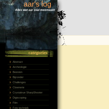
aar's log
Alles wat aar zoal meemaakt
categories
Abstract
Archeologie
Beesten
Bijzonder
Challenges
Clownerie
Crystalvue SharpShooter
Digiscoping
Film
Foto techniek