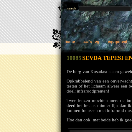
home
aar’s log
equipment
10085
SEVDA TEPESI E
De berg van Kuşadası is een gewel
Opkrabbelend van een onverwachte 
testen of het lichaam alweer een 
doel: infraroodprenten!
Twee lenzen mochten mee: de inm
deed het helaas minder fijn dan ik
kunnen focussen met infrarood dus 
Hoe dan ook: met beide heb ik goe