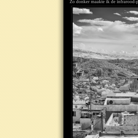
Zo donker maakte ik de infrarood-p