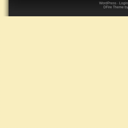
WordPress
·
Login
DFire Theme
b