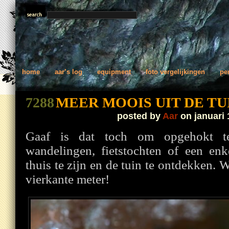
home
aar’s log
equipment
foto vergelijkingen
pe
7288
MEER MOOIS UIT DE TU
posted by
Aar
on januari 
Gaaf is dat toch om opgehokt t
wandelingen, fietstochten of een enk
thuis te zijn en de tuin te ontdekken. 
vierkante meter!