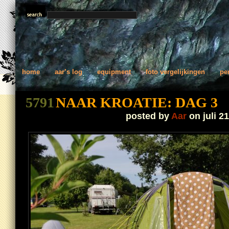
home
aar’s log
equipment
foto vergelijkingen
pe
5791
NAAR KROATIE: DAG 3
posted by
Aar
on juli 21