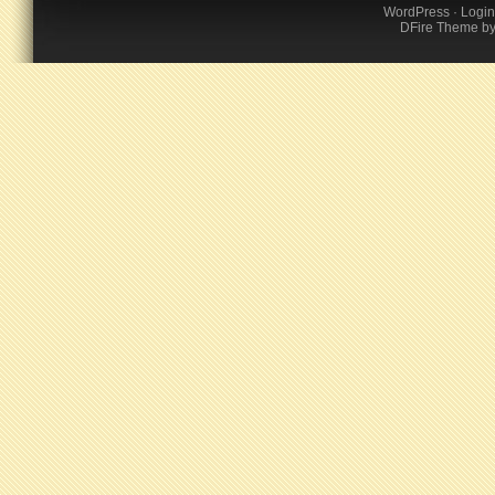
WordPress
·
Login
DFire Theme
b