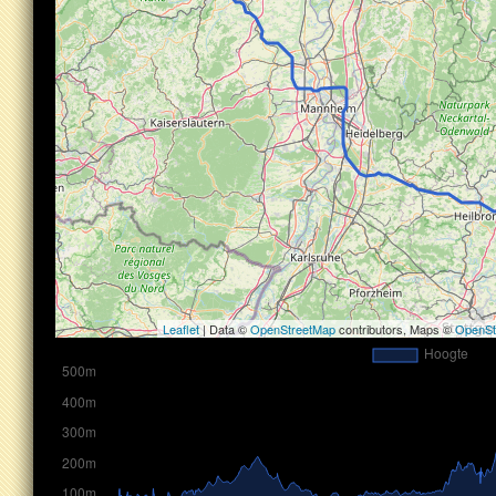
Leaflet
| Data ©
OpenStreetMap
contributors, Maps ©
OpenSt