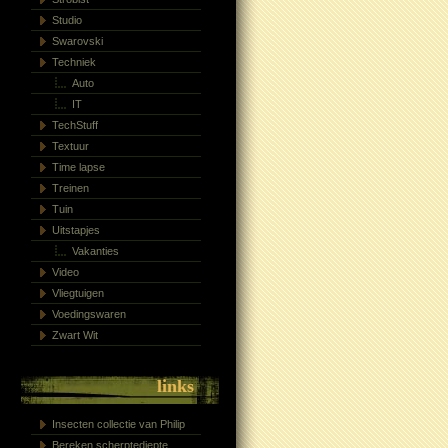
Studio
Swarovski
Techniek
Auto
IT
TechStuff
Textuur
Time lapse
Treinen
Tuin
Uitstapjes
Vakanties
Video
Vliegtuigen
Voedingswaren
Zwart Wit
links
Insecten collectie van Philip
Bereken scherptediepte