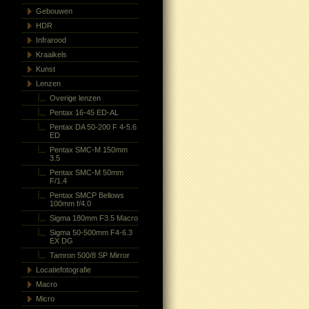
Gebouwen
HDR
Infrarood
Kraaikels
Kunst
Lenzen
Overige lenzen
Pentax 16-45 ED-AL
Pentax DA 50-200 F 4-5.6
ED
Pentax SMC-M 150mm
3.5
Pentax SMC-M 50mm
F/1.4
Pentax SMCP Bellows
100mm f/4.0
Sigma 180mm F3.5 Macro
Sigma 50-500mm F4-6.3
EX DG
Tamron 500/8 SP Mirror
Locatiefotografie
Macro
Micro