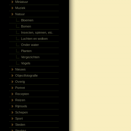
Miniatuur
Muziek
Natuur
Bloemen
Bomen
Insecten, spinnen, etc.
Luchten en wolken
Onder water
Planten
Vergezichten
Vogels
Nieuws
Objectfotografie
Overig
Portret
Recepten
Reizen
Rijmsels
Schepen
Sport
Steden
Strobist