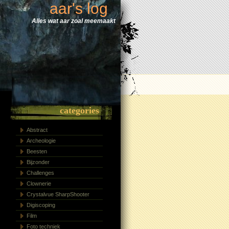
aar's log
Alles wat aar zoal meemaakt
categories
Abstract
Archeologie
Beesten
Bijzonder
Challenges
Clownerie
Crystalvue SharpShooter
Digiscoping
Film
Foto techniek