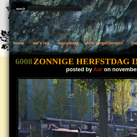
home
aar’s log
equipment
foto vergelijkingen
pe
6008
ZONNIGE HERFSTDAG 
posted by
Aar
on november