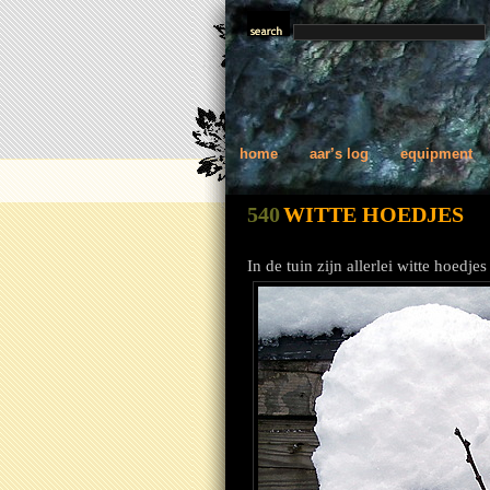
home
aar’s log
equipment
540
WITTE HOEDJES
In de tuin zijn allerlei witte hoedj