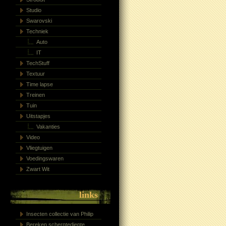
Studio
Swarovski
Techniek
Auto
IT
TechStuff
Textuur
Time lapse
Treinen
Tuin
Uitstapjes
Vakanties
Video
Vliegtuigen
Voedingswaren
Zwart Wit
links
Insecten collectie van Philip
Bereken scherptediepte