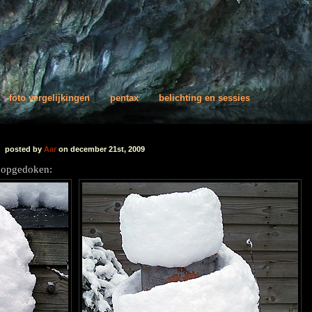
foto vergelijkingen
pentax
belichting en sessies
posted by
Aar
on december 21st, 2009
es opgedoken: