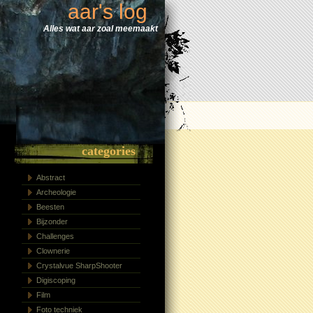
aar's log
Alles wat aar zoal meemaakt
categories
Abstract
Archeologie
Beesten
Bijzonder
Challenges
Clownerie
Crystalvue SharpShooter
Digiscoping
Film
Foto techniek