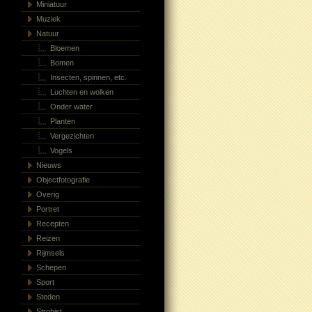
Miniatuur
Muziek
Natuur
Bloemen
Bomen
Insecten, spinnen, etc.
Luchten en wolken
Onder water
Planten
Vergezichten
Vogels
Nieuws
Objectfotografie
Overig
Portret
Recepten
Reizen
Rijmsels
Schepen
Sport
Steden
Strobist