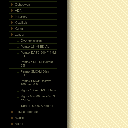
Gebouwen
HDR
Infrarood
Kraaikels
Kunst
Lenzen
Overige lenzen
Pentax 16-45 ED-AL
Pentax DA 50-200 F 4-5.6
ED
Pentax SMC-M 150mm
3.5
Pentax SMC-M 50mm
F/1.4
Pentax SMCP Bellows
100mm f/4.0
Sigma 180mm F3.5 Macro
Sigma 50-500mm F4-6.3
EX DG
Tamron 500/8 SP Mirror
Locatiefotografie
Macro
Micro