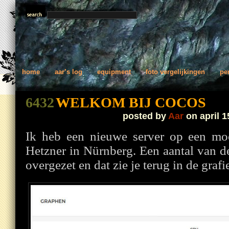
home
aar’s log
equipment
foto vergelijkingen
pe
6432
WELKOM BIJ COCOS
posted by
Aar
on april 1
Ik heb een nieuwe server op een mooi
Hetzner in Nürnberg. Een aantal van d
overgezet en dat zie je terug in de grafi