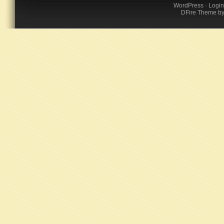
WordPress
·
Login
DFire Theme
b