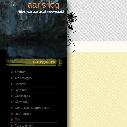
aar's log
Alles wat aar zoal meemaakt
categories
Abstract
Archeologie
Beesten
Bijzonder
Challenges
Clownerie
Crystalvue SharpShooter
Digiscoping
Film
Foto techniek