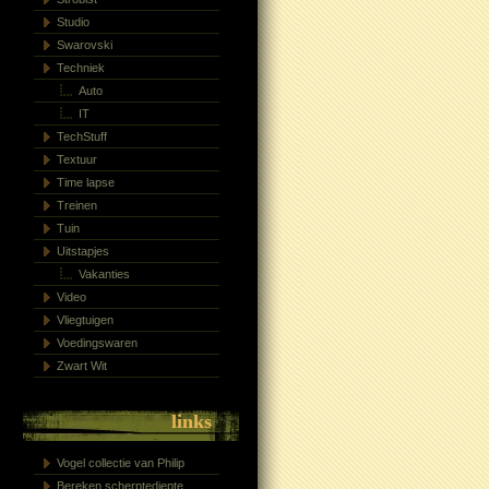
Studio
Swarovski
Techniek
Auto
IT
TechStuff
Textuur
Time lapse
Treinen
Tuin
Uitstapjes
Vakanties
Video
Vliegtuigen
Voedingswaren
Zwart Wit
links
Vogel collectie van Philip
Bereken scherptediepte