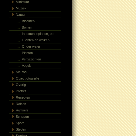
Miniatuur
Muziek
Natuur
Bloemen
Bomen
Insecten, spinnen, etc.
Luchten en wolken
Onder water
Planten
Vergezichten
Vogels
Nieuws
Objectfotografie
Overig
Portret
Recepten
Reizen
Rijmsels
Schepen
Sport
Steden
Strobist