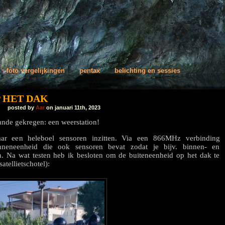
foto vergelijkingen
pentax
belichting en sessies
 HET DAK
posted by
Aar
on januari 11th, 2023
ande gekregen: een weerstation!
r een heleboel sensoren inzitten. Via een 866MHz verbinding
neneenheid die ook sensoren bevat zodat je bijv. binnen- en
n. Na wat testen heb ik besloten om de buiteneenheid op het dak te
atellietschotel):