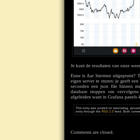
Je kunt de resultaten van onze wee
Enne is Aar hiermee uitgeprutst? T
eigen server te sturen: je geeft een
seconden een json file binnen me
database stoppen om vervolgens
afgeleiden want in Grafana panels 
This entry was posted on woensdag, januari
entry through the
RSS 2.0
feed. Both commen
Comments are closed.