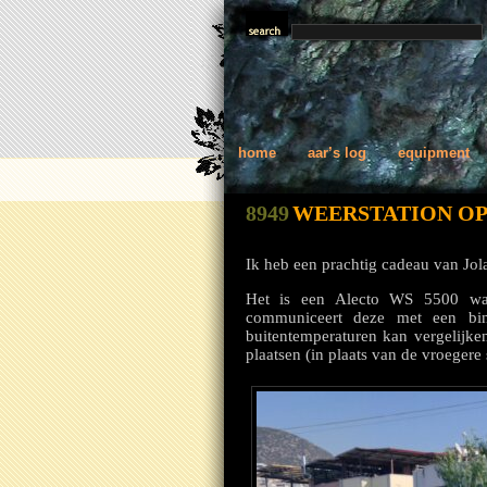
home
aar’s log
equipment
8949
WEERSTATION OP
Ik heb een prachtig cadeau van Jol
Het is een Alecto WS 5500 waa
communiceert deze met een bin
buitentemperaturen kan vergelijke
plaatsen (in plaats van de vroegere s