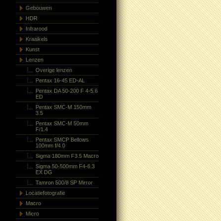
Gebouwen
HDR
Infrarood
Kraaikels
Kunst
Lenzen
Overige lenzen
Pentax 16-45 ED-AL
Pentax DA 50-200 F 4-5.6
ED
Pentax SMC-M 150mm
3.5
Pentax SMC-M 50mm
F/1.4
Pentax SMCP Bellows
100mm f/4.0
Sigma 180mm F3.5 Macro
Sigma 50-500mm F4-6.3
EX DG
Tamron 500/8 SP Mirror
Locatiefotografie
Macro
Micro