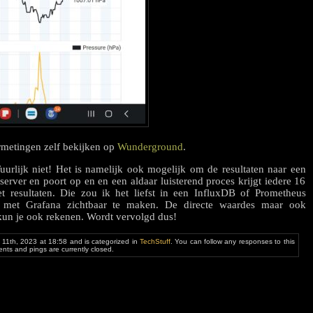
rmetingen zelf bekijken op
Wunderground
.
uurlijk niet! Het is namelijk ook mogelijk om de resultaten naar een
 server en poort op en en een aldaar luisterend proces krijgt iedere 16
t resultaten. Die zou ik het liefst in een InfluxDB of Prometheus
 met Grafana zichtbaar te maken. De directe waardes maar ook
kun je ook rekenen. Wordt vervolgd dus!
 11th, 2023 at 18:58 and is categorized in
TechStuff
. You can follow any responses to this
ts and pings are currently closed.