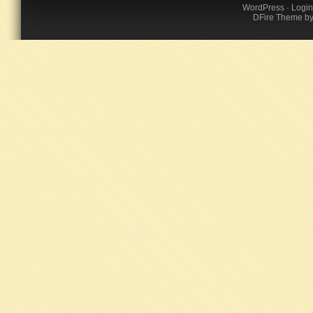
WordPress
·
Login
DFire Theme
b