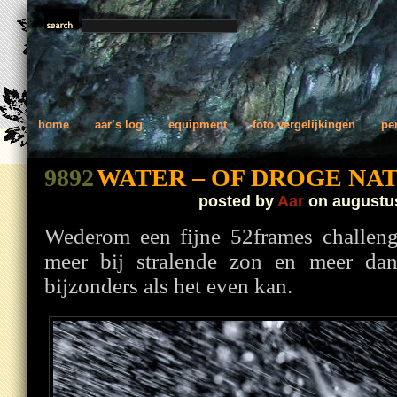
home
aar’s log
equipment
foto vergelijkingen
pe
9892
WATER – OF DROGE NA
posted by
Aar
on augustus
Wederom een fijne 52frames challeng
meer bij stralende zon en meer da
bijzonders als het even kan.