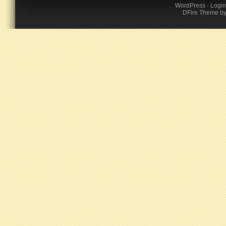
WordPress
·
Login
DFire Theme
b