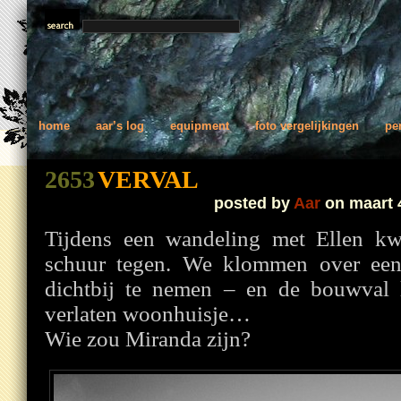
home
aar’s log
equipment
foto vergelijkingen
pe
2653
VERVAL
posted by
Aar
on maart 
Tijdens een wandeling met Ellen k
schuur tegen. We klommen over een
dichtbij te nemen – en de bouwval 
verlaten woonhuisje…
Wie zou Miranda zijn?