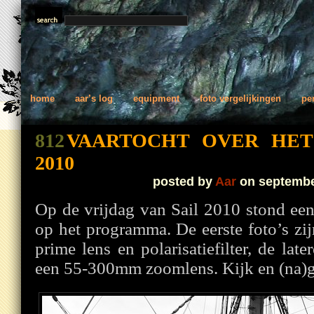
home
aar’s log
equipment
foto vergelijkingen
pe
812
VAARTOCHT OVER HET 
2010
posted by
Aar
on septembe
Op de vrijdag van Sail 2010 stond e
op het programma. De eerste foto’s z
prime lens en polarisatiefilter, de la
een 55-300mm zoomlens. Kijk en (na)g