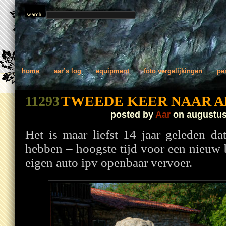
home
aar’s log
equipment
foto vergelijkingen
pe
11293
TWEEDE KEER NAAR A
posted by
Aar
on augustus
Het is maar liefst 14 jaar geleden d
hebben – hoogste tijd voor een nieuw 
eigen auto ipv openbaar vervoer.