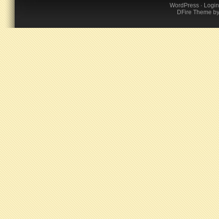
WordPress
·
Login
DFire Theme
b