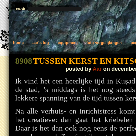
home
aar’s log
equipment
foto vergelijkingen
pe
8908
TUSSEN KERST EN KIT
posted by
Aar
on december
Ik vind het een heerlijke tijd in Kuşada
de stad, ’s middags is het nog steeds
lekkere spanning van de tijd tussen ke
Na alle verhuis- en inrichtstress kom
het creatieve: dan gaat het kriebelen
Daar is het dan ook nog eens de perfec