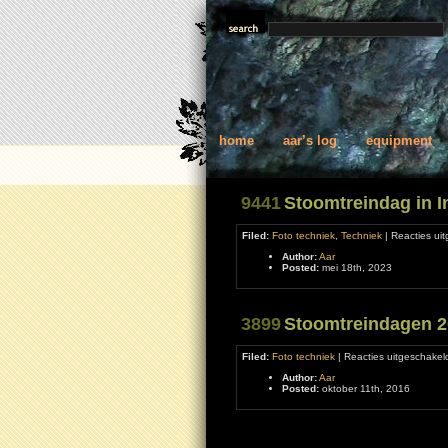
home
aar’s log
equipment
9441
Stoomtreindag in I
Filed:
Foto techniek
,
Techniek
|
Reacties ui
Author:
Aar
Posted:
mei 18th, 2023
3899
Stoomtreindagen 2
Filed:
Foto techniek
|
Reacties uitgeschakel
Author:
Aar
Posted:
oktober 11th, 2016