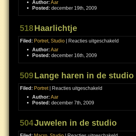
Author:
Aar
Posted:
december 19th, 2009
518
Haarlichtje
voor
Filed:
Portret
,
Studio
|
Reacties uitgeschakeld
Haarlichtje
Author:
Aar
Posted:
december 16th, 2009
509
Lange haren in de studio
voor
Filed:
Portret
|
Reacties uitgeschakeld
Lange
haren
Author:
Aar
in
de
Posted:
december 7th, 2009
studio
504
Juwelen in de studio
voor
Filed:
Macro
,
Studio
|
Reacties uitgeschakeld