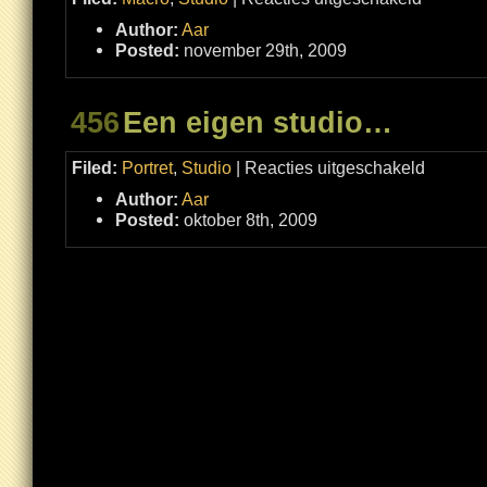
Juwelen
in
Author:
Aar
de
studio
Posted:
november 29th, 2009
456
Een eigen studio…
voor
Filed:
Portret
,
Studio
|
Reacties uitgeschakeld
Een
eigen
Author:
Aar
studio…
Posted:
oktober 8th, 2009