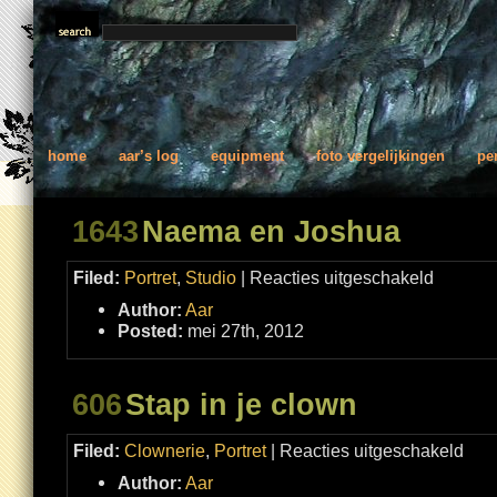
home
aar’s log
equipment
foto vergelijkingen
pe
1643
Naema en Joshua
voor
Filed:
Portret
,
Studio
|
Reacties uitgeschakeld
Naema
en
Author:
Aar
Joshua
Posted:
mei 27th, 2012
606
Stap in je clown
voor
Filed:
Clownerie
,
Portret
|
Reacties uitgeschakeld
Stap
in
Author:
Aar
je
clown