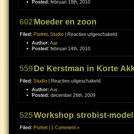
Posted:
februari 18th, 2010
602
Moeder en zoon
voor
Filed:
Portret
,
Studio
|
Reacties uitgeschakeld
Moeder
en
Author:
Aar
zoon
Posted:
februari 14th, 2010
559
De Kerstman in Korte Ak
voor
Filed:
Studio
|
Reacties uitgeschakeld
De
Kerstman
Author:
Aar
in
Korte
Posted:
december 26th, 2009
Akkeren
525
Workshop strobist-modelf
Filed:
Portret
|
1 Comment »