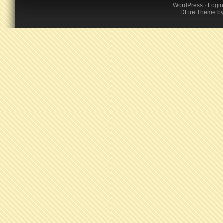
WordPress
·
Login
DFire Theme
b