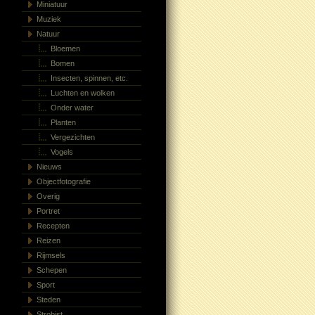
Miniatuur
Muziek
Natuur
Bloemen
Bomen
Insecten, spinnen, etc.
Luchten en wolken
Onder water
Planten
Vergezichten
Vogels
Nieuws
Objectfotografie
Overig
Portret
Recepten
Reizen
Rijmsels
Schepen
Sport
Steden
Strobist