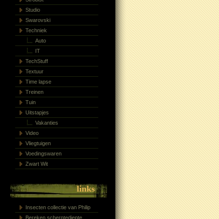
Studio
Swarovski
Techniek
Auto
IT
TechStuff
Textuur
Time lapse
Treinen
Tuin
Uitstapjes
Vakanties
Video
Vliegtuigen
Voedingswaren
Zwart Wit
links
Insecten collectie van Philip
Bereken scherptediepte