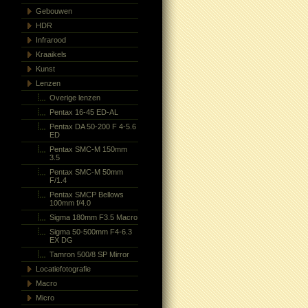
Gebouwen
HDR
Infrarood
Kraaikels
Kunst
Lenzen
Overige lenzen
Pentax 16-45 ED-AL
Pentax DA 50-200 F 4-5.6
ED
Pentax SMC-M 150mm
3.5
Pentax SMC-M 50mm
F/1.4
Pentax SMCP Bellows
100mm f/4.0
Sigma 180mm F3.5 Macro
Sigma 50-500mm F4-6.3
EX DG
Tamron 500/8 SP Mirror
Locatiefotografie
Macro
Micro