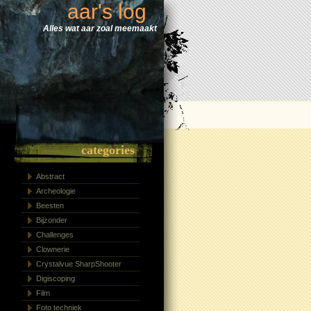
aar's log
Alles wat aar zoal meemaakt
categories
Abstract
Archeologie
Beesten
Bijzonder
Challenges
Clownerie
Crystalvue SharpShooter
Digiscoping
Film
Foto techniek