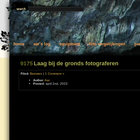
home
aar’s log
equipment
foto vergelijkingen
pe
9175
Laag bij de gronds fotograferen
Filed:
Beesten
|
1 Comment »
Author:
Aar
Posted:
april 2nd, 2023