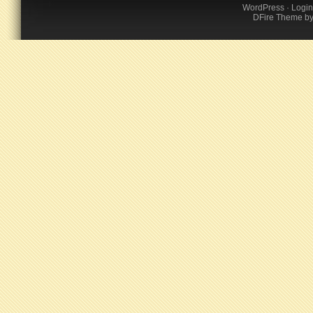
WordPress
·
Login
DFire Theme
b