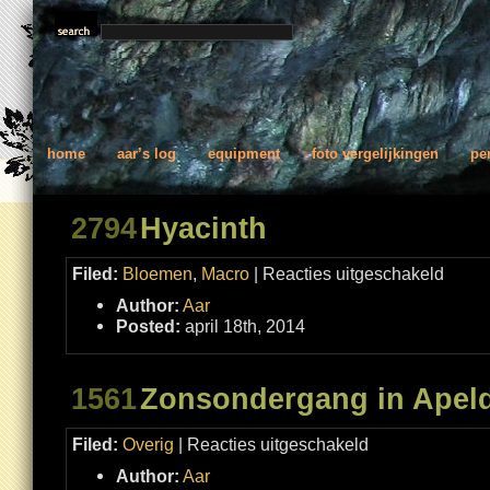
home
aar’s log
equipment
foto vergelijkingen
pe
2794
Hyacinth
voor
Filed:
Bloemen
,
Macro
|
Reacties uitgeschakeld
Hyacinth
Author:
Aar
Posted:
april 18th, 2014
1561
Zonsondergang in Apel
voor
Filed:
Overig
|
Reacties uitgeschakeld
Zonsondergang
in
Author:
Aar
Apeldoorn