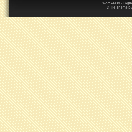
WordPress
·
Login
DFire Theme
b