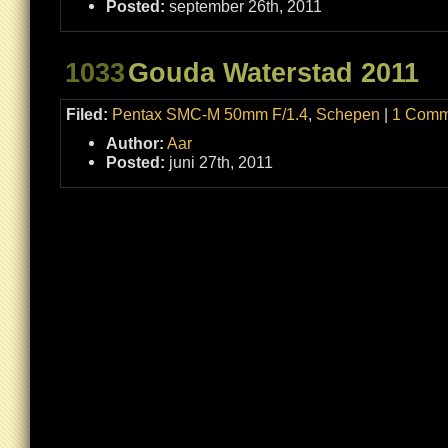
Posted:
september 26th, 2011
van
Hollan
1033
Gouda Waterstad 2011
Filed:
Pentax SMC-M 50mm F/1.4
,
Schepen
|
1 Comm
Author:
Aar
Posted:
juni 27th, 2011