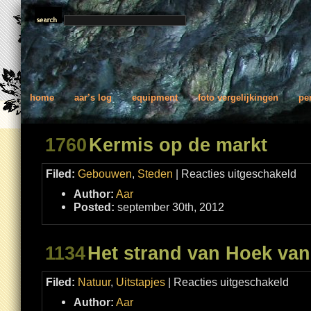
home
aar’s log
equipment
foto vergelijkingen
pe
1760
Kermis op de markt
voor
Filed:
Gebouwen
,
Steden
|
Reacties uitgeschakeld
Kerm
op
Author:
Aar
de
mark
Posted:
september 30th, 2012
1134
Het strand van Hoek van
voor
Filed:
Natuur
,
Uitstapjes
|
Reacties uitgeschakeld
Het
strand
Author:
Aar
van
Hoek