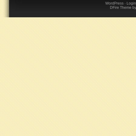
WordPress
·
Login
DFire Theme
b