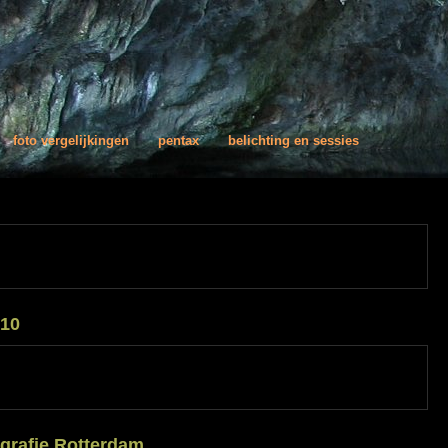
foto vergelijkingen
pentax
belichting en sessies
ispret
010
ydag
a
grafie Rotterdam