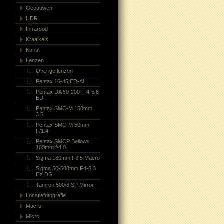
Gebouwen
HDR
Infrarood
Kraaikels
Kunst
Lenzen
Overige lenzen
Pentax 16-45 ED-AL
Pentax DA 50-200 F 4-5.6
ED
Pentax SMC-M 150mm
3.5
Pentax SMC-M 50mm
F/1.4
Pentax SMCP Bellows
100mm f/4.0
Sigma 180mm F3.5 Macro
Sigma 50-500mm F4-6.3
EX DG
Tamron 500/8 SP Mirror
Locatiefotografie
Macro
Micro