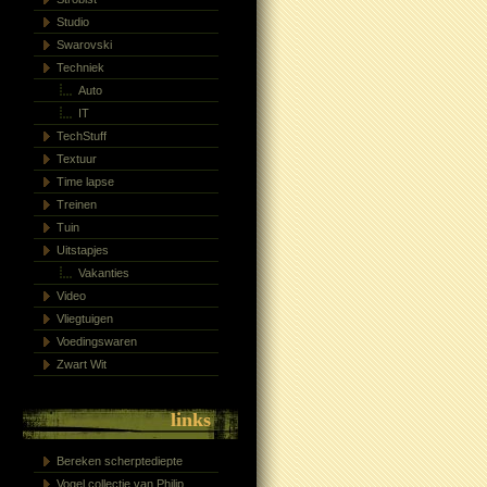
Studio
Swarovski
Techniek
Auto
IT
TechStuff
Textuur
Time lapse
Treinen
Tuin
Uitstapjes
Vakanties
Video
Vliegtuigen
Voedingswaren
Zwart Wit
links
Bereken scherptediepte
Vogel collectie van Philip