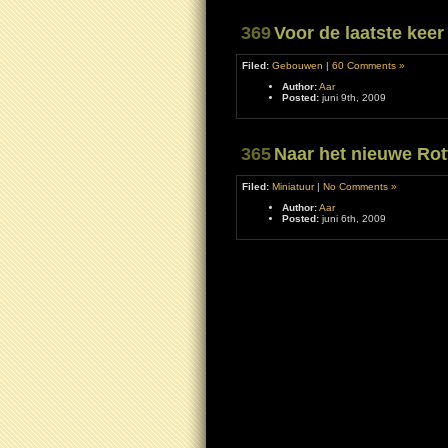
369
Voor de laatste kee
Filed:
Gebouwen
|
60 Comments »
Author:
Aar
Posted:
juni 9th, 2009
365
Naar het nieuwe Rot
Filed:
Miniatuur
|
No Comments »
Author:
Aar
Posted:
juni 6th, 2009