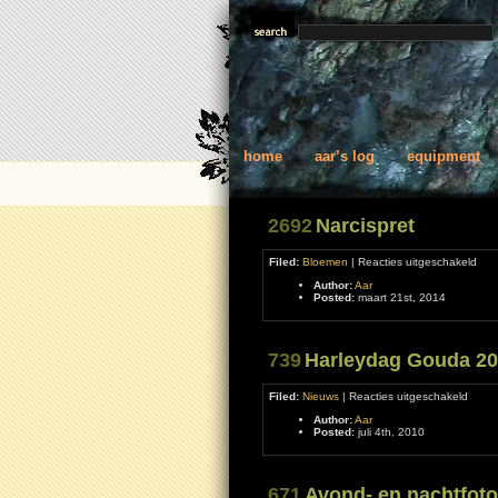
home
aar’s log
equipment
2692
Narcispret
voor
Filed:
Bloemen
|
Reacties uitgeschakeld
Narc
Author:
Aar
Posted:
maart 21st, 2014
739
Harleydag Gouda 2
voor
Filed:
Nieuws
|
Reacties uitgeschakeld
Harle
Author:
Aar
Goud
Posted:
juli 4th, 2010
2010
671
Avond- en nachtfoto