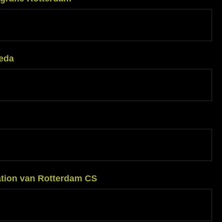
-
otografie
rdam
eda
ation van Rotterdam CS