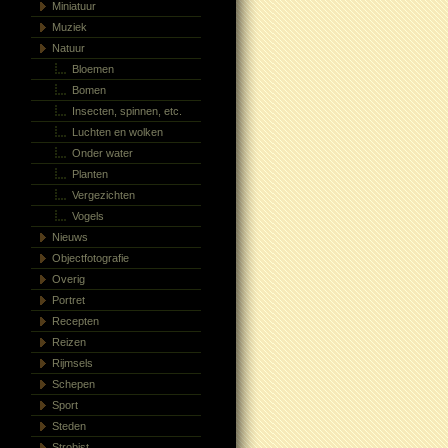
Miniatuur
Muziek
Natuur
Bloemen
Bomen
Insecten, spinnen, etc.
Luchten en wolken
Onder water
Planten
Vergezichten
Vogels
Nieuws
Objectfotografie
Overig
Portret
Recepten
Reizen
Rijmsels
Schepen
Sport
Steden
Strobist