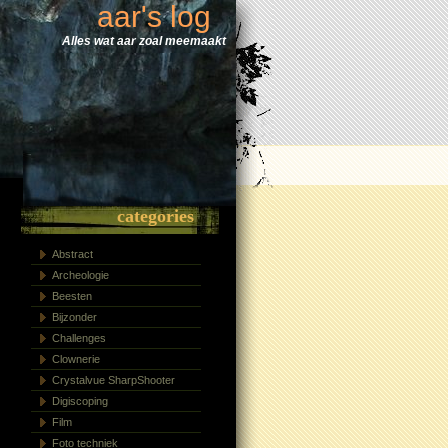
aar's log
Alles wat aar zoal meemaakt
categories
Abstract
Archeologie
Beesten
Bijzonder
Challenges
Clownerie
Crystalvue SharpShooter
Digiscoping
Film
Foto techniek