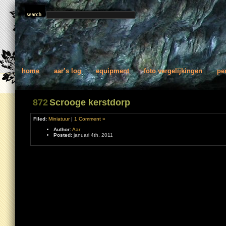
home
aar’s log
equipment
foto vergelijkingen
pe
872
Scrooge kerstdorp
Filed:
Miniatuur
|
1 Comment »
Author:
Aar
Posted:
januari 4th, 2011