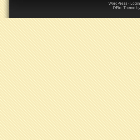
WordPress
·
Login
DFire Theme
b