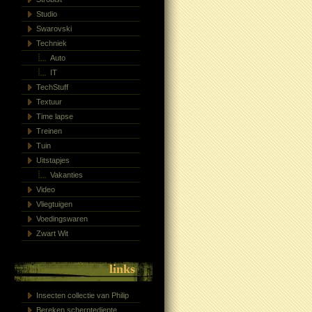
Studio
Swarovski
Techniek
Auto
IT
TechStuff
Textuur
Time lapse
Treinen
Tuin
Uitstapjes
Vakanties
Video
Vliegtuigen
Voedingswaren
Zwart Wit
links
Insecten collectie van Philip
Bereken scherptediepte