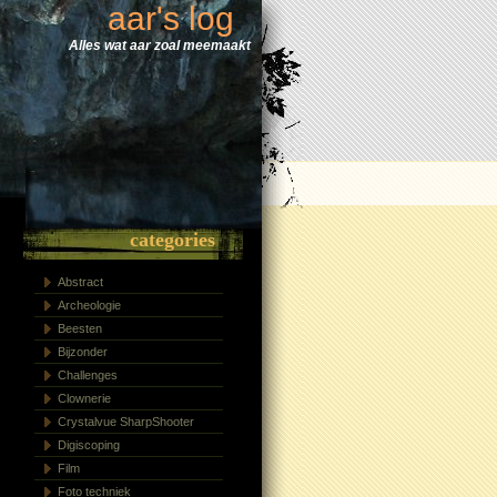
aar's log
Alles wat aar zoal meemaakt
categories
Abstract
Archeologie
Beesten
Bijzonder
Challenges
Clownerie
Crystalvue SharpShooter
Digiscoping
Film
Foto techniek