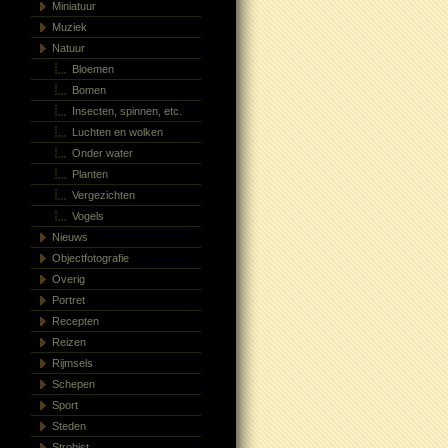
Miniatuur
Muziek
Natuur
Bloemen
Bomen
Insecten, spinnen, etc.
Luchten en wolken
Onder water
Planten
Vergezichten
Vogels
Nieuws
Objectfotografie
Overig
Portret
Recepten
Reizen
Rijmsels
Schepen
Sport
Steden
Strobist