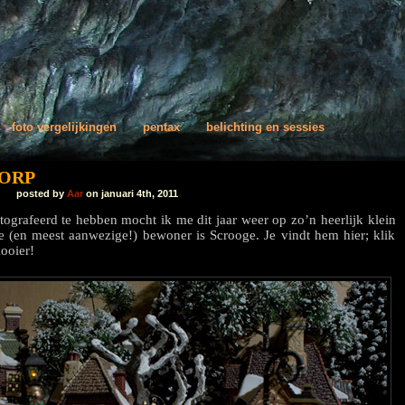
foto vergelijkingen
pentax
belichting en sessies
ORP
posted by
Aar
on januari 4th, 2011
tografeerd te hebben mocht ik me dit jaar weer op zo’n heerlijk klein
e (en meest aanwezige!) bewoner is Scrooge. Je vindt hem hier; klik
ooier!