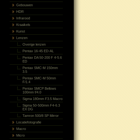
Gebouwen
HDR
Infrarood
Kraaikels
Kunst
Lenzen
Overige lenzen
Pentax 16-45 ED-AL
Pentax DA 50-200 F 4-5.6
ED
Pentax SMC-M 150mm
3.5
Pentax SMC-M 50mm
F/1.4
Pentax SMCP Bellows
100mm f/4.0
Sigma 180mm F3.5 Macro
Sigma 50-500mm F4-6.3
EX DG
Tamron 500/8 SP Mirror
Locatiefotografie
Macro
Micro