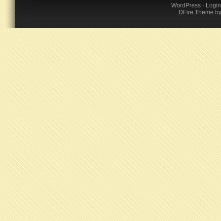
WordPress
·
Login
DFire Theme
b