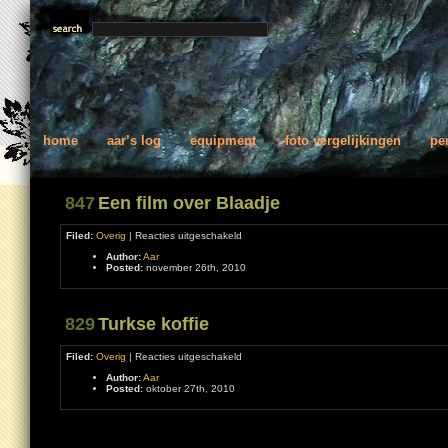
home
aar’s log
equipment
foto vergelijkingen
pe
847
Een film over Blaadje
voor
Filed:
Overig
|
Reacties uitgeschakeld
Een
Author:
Aar
film
Posted:
november 26th, 2010
over
Blaadje
829
Turkse koffie
voor
Filed:
Overig
|
Reacties uitgeschakeld
Turkse
Author:
Aar
koffie
Posted:
oktober 27th, 2010