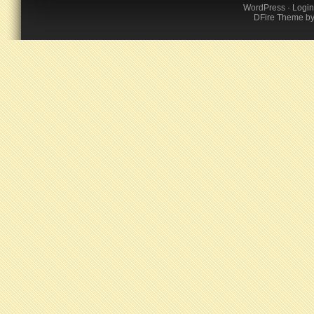
WordPress
·
Login
DFire Theme
b