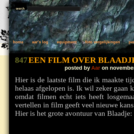
home
aar’s log
equipment
foto vergelijkingen
pe
847
EEN FILM OVER BLAADJ
posted by
Aar
on november
Hier is de laatste film die ik maakte ti
helaas afgelopen is. Ik wil zeker gaa
omdat filmen echt iets heeft losgem
vertellen in film geeft veel nieuwe kans
Hier is het grote avontuur van Blaadje: