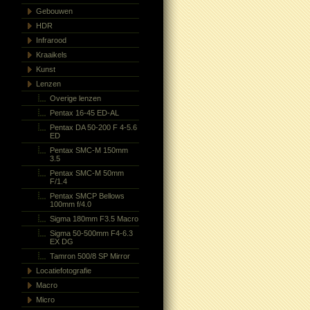
Gebouwen
HDR
Infrarood
Kraaikels
Kunst
Lenzen
Overige lenzen
Pentax 16-45 ED-AL
Pentax DA 50-200 F 4-5.6
ED
Pentax SMC-M 150mm
3.5
Pentax SMC-M 50mm
F/1.4
Pentax SMCP Bellows
100mm f/4.0
Sigma 180mm F3.5 Macro
Sigma 50-500mm F4-6.3
EX DG
Tamron 500/8 SP Mirror
Locatiefotografie
Macro
Micro