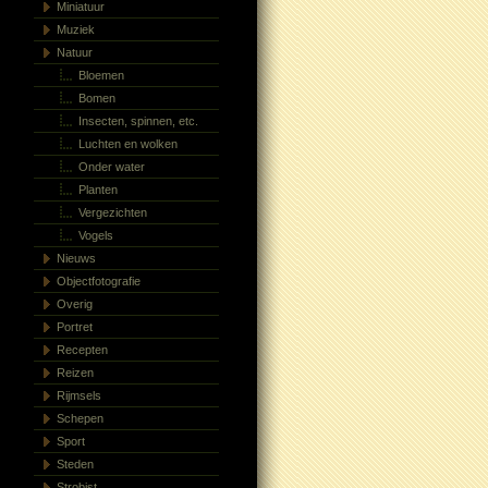
Miniatuur
Muziek
Natuur
Bloemen
Bomen
Insecten, spinnen, etc.
Luchten en wolken
Onder water
Planten
Vergezichten
Vogels
Nieuws
Objectfotografie
Overig
Portret
Recepten
Reizen
Rijmsels
Schepen
Sport
Steden
Strobist