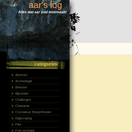
aar's log
Alles wat aar zoal meemaakt
categories
Abstract
Archeologie
Beesten
Bijzonder
Challenges
Clownerie
Crystalvue SharpShooter
Digiscoping
Film
Foto techniek