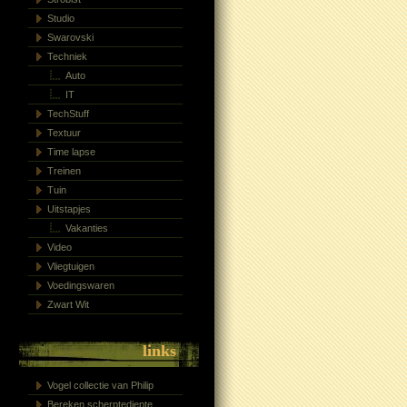
Studio
Swarovski
Techniek
Auto
IT
TechStuff
Textuur
Time lapse
Treinen
Tuin
Uitstapjes
Vakanties
Video
Vliegtuigen
Voedingswaren
Zwart Wit
links
Vogel collectie van Philip
Bereken scherptediepte