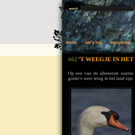
home
aar’s log
equipment
662
’T WEEGJE IN HE
Op een van de allereerste warme
grutto’s weer terug in het land zijn.